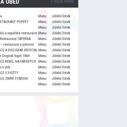
A OBĚD
+ vložit menu
za
Menu
Jídelní lístek
STAURANT POPPET
Menu
Jídelní lístek
Menu
Jídelní lístek
cká a nepálská restaurace
Menu
Jídelní lístek
 Restaurace TÁFERNA
Menu
Jídelní lístek
– restaurace a penzion
Menu
Jídelní lístek
CE A DISCOBAR KRYSTAL
Menu
Jídelní lístek
 Originál Ingot 1869
Menu
Jídelní lístek
CE REBEL NA FARSKÝCH
Menu
Jídelní lístek
 U pily
Menu
Jídelní lístek
CE U POŠTY
Menu
Jídelní lístek
CE ZIMNÍ STADION
Menu
Jídelní lístek
Menu
Jídelní lístek