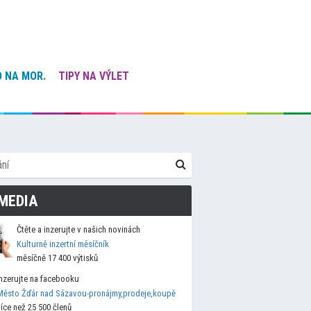
 NA MOR.
TIPY NA VÝLET
MEDIA
Čtěte a inzerujte v našich novinách
Kulturně inzertní měsíčník
měsíčně 17 400 výtisků
Inzerujte na facebooku
Město Žďár nad Sázavou-pronájmy,prodeje,koupě
více než 25 500 členů