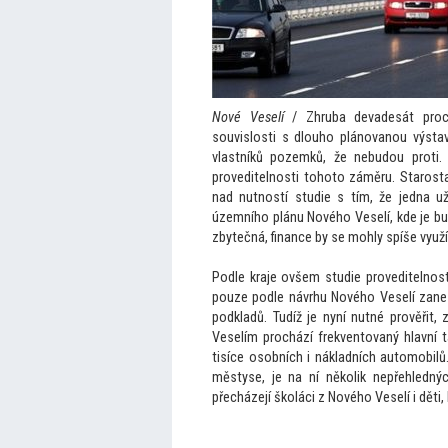
Nové Veselí
/ Zhruba devadesát proc
souvislosti s dlouho plánovanou výsta
vlastníků pozemků, že nebudou proti. 
proveditelnosti
toho
to záměru. Starost
nad nutností studie s tím, že jedna už
územního plánu Nového Veselí, kde je bud
zbytečná, finance by se mohly spíše využít
Podle kraje ovšem studie proveditelnos
pouze podle návrhu Nového Veselí zane
podkladů. Tudíž je nyní nutné prověřit,
Veselím prochází frekven
tovaný hlavní 
tisíce osobních i nákladních au
tomobilů.
městyse, je na ní několik nepřehledn
přecházejí školáci z Nového Veselí i děti, 