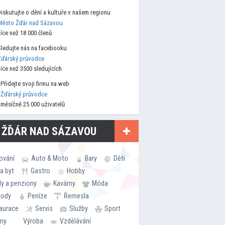
Diskutujte o dění a kultuře v našem regionu
Město Žďár nad Sázavou
více než 18 000 členů
Sledujte nás na facebooku
Žďárský průvodce
více než 3500 sledujících
Přidejte svoji firmu na web
Žďárský průvodce
měsíčně 25 000 uživatelů
 ŽĎÁR NAD SÁZAVOU
ování
Auto & Moto
Bary
Děti
a byt
Gastro
Hobby
ly a penziony
Kavárny
Móda
hody
Peníze
Řemesla
aurace
Servis
Služby
Sport
rny
Výroba
Vzdělávání