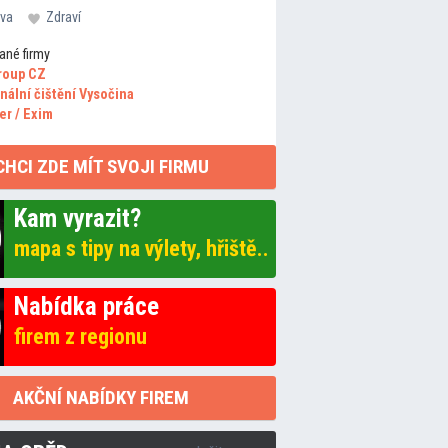
va
Zdraví
ané firmy
roup CZ
nální čištění Vysočina
er / Exim
CHCI ZDE MÍT SVOJI FIRMU
Kam vyrazit?
mapa s tipy na výlety, hřiště..
Nabídka práce
firem z regionu
AKČNÍ NABÍDKY FIREM