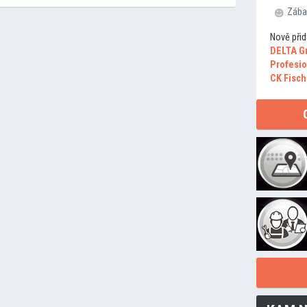
Zába
Nově přid
DELTA G
Profesio
CK Fisch