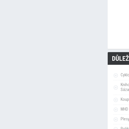
DŮLEŽ
Cykl
Knih
Sáza
Koupa
MHD 
Ples
Poli