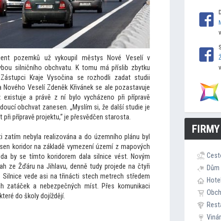
ent pozemků už vykoupil městys Nové Veselí v
vbou silničního obchvatu. K
tomu má příslib zbytku
Zástupci Kraje Vysočina se rozhodli zadat studii
a Nového Veselí Zdeněk Křivánek se ale pozastavuje
 existuje a právě z ní bylo vycházeno při přípravě
oucí obchvat zanesen. „Myslím si, že další studie je
 při přípravě projektu,“ je přesvědčen starosta.
FIRMY
ti zatím nebyla realizována a do územního plánu byl
sen koridor na základě vymezení území z mapových
Cest
 zda by se tím
to koridorem dala silnice vést. Novým
tah ze Žďáru na Jihlavu, denně tudy projede na čtyři
Dům 
 Silnice vede asi na třinácti stech metrech středem
Hote
ých zatáček a nebezpečných míst. Přes komunikaci
Obc
které do školy dojíždějí.
Rest
Viná