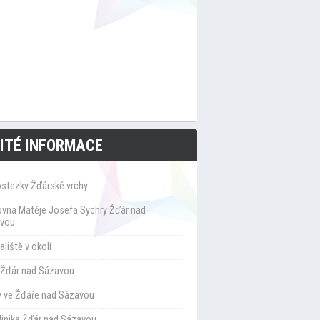
ITÉ INFORMACE
ostezky Žďárské vrchy
ovna Matěje Josefa Sychry Žďár nad
vou
liště v okolí
Žďár nad Sázavou
y ve Žďáře nad Sázavou
klinika Žďár nad Sázavou