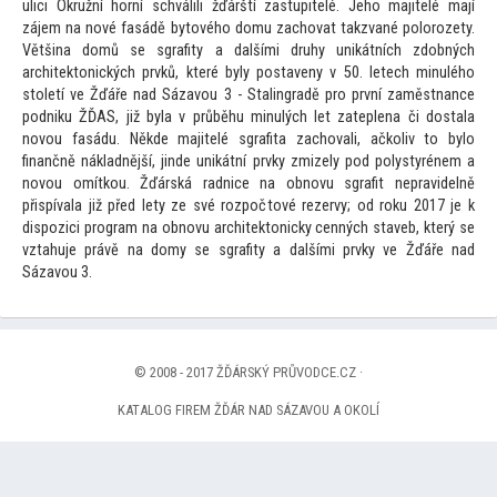
ulici Okružní horní schválili žďárští zastupitelé. Jeho majitelé mají
zájem na nové fasádě by
tového domu zachovat takzvané polorozety.
Většina domů se sgrafity a dalšími druhy unikátních zdobných
architek
tonických prvků, které byly postaveny v 50. letech minulého
s
toletí ve Žďáře nad Sázavou 3 - Stalingradě pro první zaměstnance
podniku ŽĎAS, již byla v průběhu minulých let zateplena či dostala
novou fasádu. Někde majitelé sgrafita zachovali, ačkoliv
to bylo
finančně nákladnější, jinde unikátní prvky zmizely pod polystyrénem a
novou omítkou. Žďárská radnice na obnovu sgrafit nepravidelně
přispívala již před lety ze své rozpoč
tové rezervy; od roku 2017 je k
dispozici program na obnovu architek
tonicky cenných staveb, který se
vztahuje právě na domy se sgrafity a dalšími prvky ve Žďáře nad
Sázavou 3.
© 2008 - 2017 ŽĎÁRSKÝ PRŮVODCE.CZ ·
KATALOG FIREM ŽĎÁR NAD SÁZAVOU A OKOLÍ