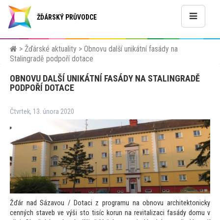
ŽĎÁRSKÝ PRŮVODCE
>
Žďárské aktuality
>
Obnovu další unikátní fasády na
Stalingradě podpoří dotace
OBNOVU DALŠÍ UNIKÁTNÍ FASÁDY NA STALINGRADĚ
PODPOŘÍ DOTACE
Čtvrtek, 13. února 2020
Žďár nad Sázavou / Dotaci z programu na obnovu architek
tonicky
cenných staveb ve výši s
to tisíc korun na revitalizaci fasády domu v