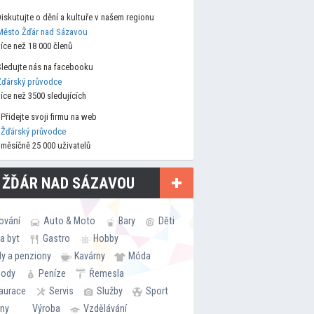
Diskutujte o dění a kultuře v našem regionu
Město Žďár nad Sázavou
více než 18 000 členů
Sledujte nás na facebooku
Žďárský průvodce
více než 3500 sledujících
Přidejte svoji firmu na web
Žďárský průvodce
měsíčně 25 000 uživatelů
 ŽĎÁR NAD SÁZAVOU
ování
Auto & Moto
Bary
Děti
a byt
Gastro
Hobby
ly a penziony
Kavárny
Móda
hody
Peníze
Řemesla
aurace
Servis
Služby
Sport
rny
Výroba
Vzdělávání