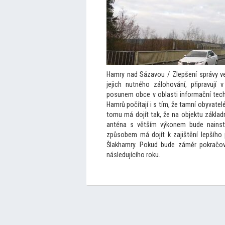
Hamry nad Sázavou / Zlepšení správy ve
jejich nutného zálohování, připravuj
posunem obce v oblasti informační techn
Hamrů počítají i s tím, že tamní obyvatel
tomu má dojít tak, že na objektu základn
anténa s větším výkonem bude nainst
způsobem má dojít k zajištění lepšího
Šlakhamry. Pokud bude záměr pokračov
následujícího roku.