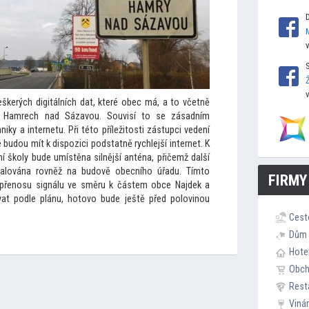
škerých digitálních dat, které obec má, a
to včetně
í v Hamrech nad Sázavou. Souvisí
to se zásadním
iky a internetu. Při té
to příleži
tosti zástupci vedení
é budou mít k dispozici podstatně rychlejší internet. K
í školy bude umístěna silnější anténa, přičemž další
alována rovněž na budově obecního úřadu. Tím
to
FIRMY
 přenosu signálu ve směru k částem obce Najdek a
at podle plánu, ho
tovo bude ještě před polovinou
Cest
Dům 
Hote
Obc
Rest
Viná