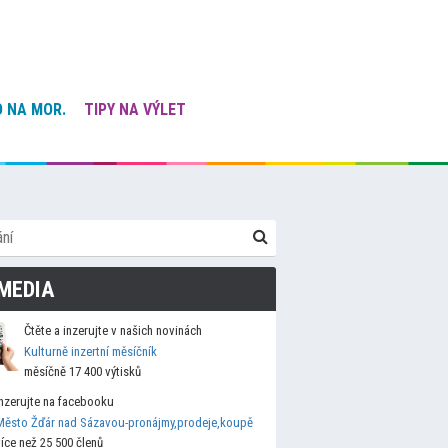
 NA MOR.
TIPY NA VÝLET
MEDIA
Čtěte a inzerujte v našich novinách
Kulturně inzertní měsíčník
měsíčně 17 400 výtisků
Inzerujte na facebooku
Město Žďár nad Sázavou-pronájmy,prodeje,koupě
více než 25 500 členů