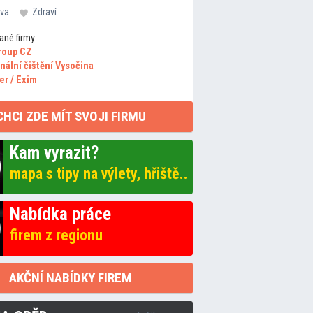
va
Zdraví
ané firmy
roup CZ
nální čištění Vysočina
er / Exim
CHCI ZDE MÍT SVOJI FIRMU
Kam vyrazit?
mapa s tipy na výlety, hřiště..
Nabídka práce
firem z regionu
AKČNÍ NABÍDKY FIREM