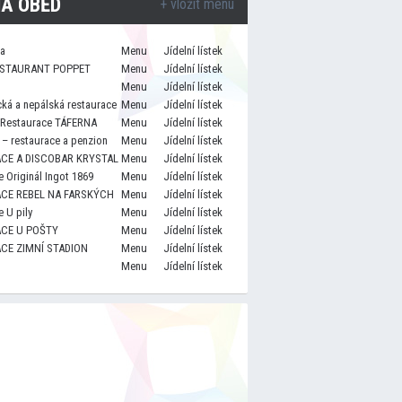
A OBĚD
+ vložit menu
za
Menu
Jídelní lístek
STAURANT POPPET
Menu
Jídelní lístek
Menu
Jídelní lístek
cká a nepálská restaurace
Menu
Jídelní lístek
 Restaurace TÁFERNA
Menu
Jídelní lístek
– restaurace a penzion
Menu
Jídelní lístek
CE A DISCOBAR KRYSTAL
Menu
Jídelní lístek
 Originál Ingot 1869
Menu
Jídelní lístek
CE REBEL NA FARSKÝCH
Menu
Jídelní lístek
 U pily
Menu
Jídelní lístek
CE U POŠTY
Menu
Jídelní lístek
CE ZIMNÍ STADION
Menu
Jídelní lístek
Menu
Jídelní lístek