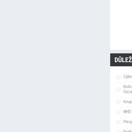
DŮLEŽ
Cykl
Knih
Sáza
Koupa
MHD 
Ples
Poli