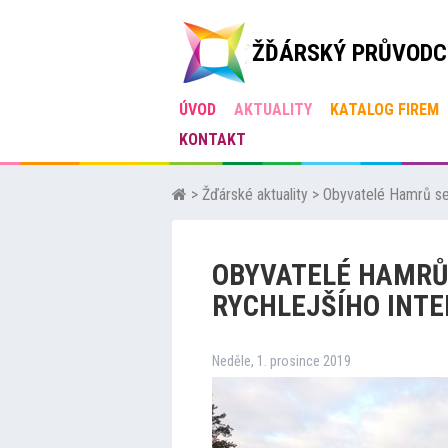
ŽĎÁRSKÝ PRŮVODC
ÚVOD
AKTUALITY
KATALOG FIREM
KONTAKT
>
Žďárské aktuality
>
Obyvatelé Hamrů se p
OBYVATELÉ HAMRŮ 
RYCHLEJŠÍHO INT
Neděle, 1. prosince 2019