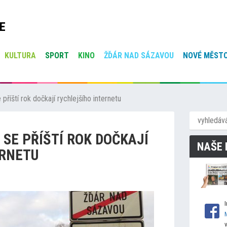
E
KULTURA
SPORT
KINO
ŽĎÁR NAD SÁZAVOU
NOVÉ MĚSTO
říští rok dočkají rychlejšího internetu
SE PŘÍŠTÍ ROK DOČKAJÍ
NAŠE 
ERNETU