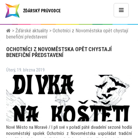
ŽĎÁRSKÝ PRŮVODCE
>
Žďárské aktuality
>
Ochotníci z Novoměstska opět chystají
benefiční představení
OCHOTNÍCI Z NOVOMĚSTSKA OPĚT CHYSTAJÍ
BENEFIČNÍ PŘEDSTAVENÍ
Úterý, 19. března 2019
Nové Měs
to na Moravě / I při své v pořadí páté divadelní sezoně hodlá
novoměstský spolek Ochotníci z Novoměstska uspořádat tradiční