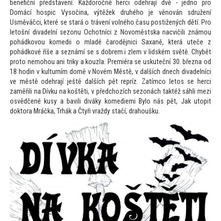
benefiční představení. Každoročně herci odehrají dvě - jedno pro
Domácí hospic Vysočina, výtěžek druhého je věnován sdružení
Usměváčci, které se stará o trávení volného času postižených dětí. Pro
le
tošní divadelní sezonu Ochotníci z Novoměstska nacvičili známou
pohádkovou komedii o mladé čarodějnici Saxaně, která uteče z
pohádkové říše a seznámí se s dobrem i zlem v lidském světě. Chybět
pro
to nemohou ani triky a kouzla. Premiéra se uskuteční 30. března od
18 hodin v kulturním domě v Novém Městě, v dalších dnech divadelníci
ve městě odehrají ještě dalších pět repríz. Zatímco le
tos se herci
zaměřili na Dívku na koštěti, v předchozích sezonách taktéž sáhli mezi
osvědčené kusy a bavili diváky komediemi Bylo nás pět, Jak u
topit
dok
tora Mráčka, Trhák a Čtyři vraždy stačí, drahoušku.