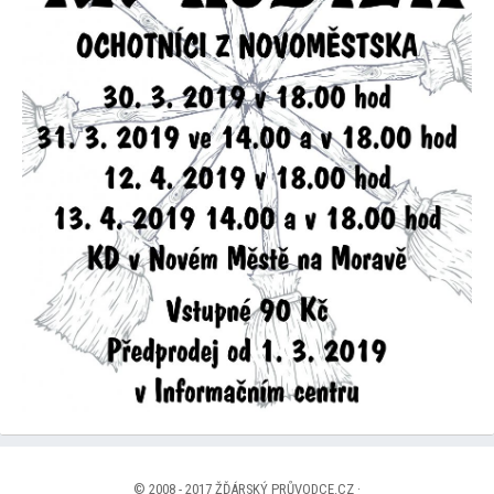
© 2008 - 2017 ŽĎÁRSKÝ PRŮVODCE.CZ ·