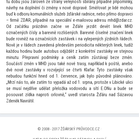
tu dobu jsou zároveň ze strany veřejnosti sbírány případné připomínky,
návrhy na doplnění či změny v nové dopravě. Směřovat je lidé mohou
buď k odboru komunálních služeb žďárské radnice, nebo přímo dopravci
– firmě ZDAR, případně na speciální e-mailovou adresu mhd@zdar.cz.
Od začátku prázdnin začne ve Žďáře jezdit devět linek MHD
označených čísly a barevně rozlišených. Barevné číselné značení linek
bude rovněž na označnících zastávek i na vylepených jízdních řádech.
Nově je v řádech zavedená především periodicita některých linek, tudíž
každou hodinu bude au
tobus odjíždět z konkrétní zastávky ve stejnou
minutu. Přepravní podmínky a ceník zatím zůstávají beze změn.
Součástí změn v MHD jsou také nové trasy, například k poště, anebo
dvě nové zastávky v rozvíjející se čtvrti Klafar. Ty
to zastávky však
nebudou funkční hned od 1. července, jak bylo původně plánováno.
„Mrzí nás
to, ale zatím
to vypadá až od 1. srpna, pro
tože v Libické ulici
se musí nejdříve udělat přeložka vodovodu a sítí E.ONu a bude se
posouvat zídka naproti orlovně,“ uvedl starosta Žďáru nad Sázavou
Zdeněk Navrátil.
© 2008 - 2017 ŽĎÁRSKÝ PRŮVODCE.CZ ·