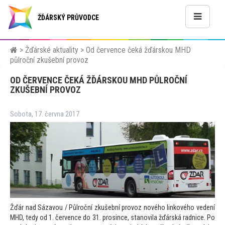
ŽĎÁRSKÝ PRŮVODCE
>
Žďárské aktuality
>
Od července čeká žďárskou MHD
půlroční zkušební provoz
OD ČERVENCE ČEKÁ ŽĎÁRSKOU MHD PŮLROČNÍ
ZKUŠEBNÍ PROVOZ
Sobota, 17. června 2017
Žďár nad Sázavou / Půlroční zkušební provoz nového linkového vedení
MHD, tedy od 1. července do 31. prosince, stanovila žďárská radnice. Po