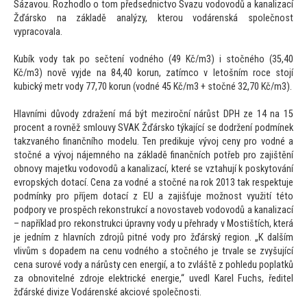
Sázavou. Rozhodlo o
tom předsednictvo Svazu vodovodů a kanalizací
Žďársko na základě analýzy, kterou vodárenská společnost
vypracovala.
Kubík vody tak po sečtení vodného (49 Kč/m3) i s
točného (35,40
Kč/m3) nově vyjde na 84,40 korun, zatímco v le
tošním roce s
tojí
kubický metr vody 77,70 korun (vodné 45 Kč/m3 + s
točné 32,70 Kč/m3).
Hlavními důvody zdražení má být meziroční nárůst DPH ze 14 na 15
procent a rovněž smlouvy SVAK Žďársko týkající se dodržení podmínek
takzvaného finančního modelu. Ten predikuje vývoj ceny pro vodné a
s
točné a vývoj nájemného na základě finančních potřeb pro zajištění
obnovy majetku vodovodů a kanalizací, které se vztahují k posky
tování
evropských dotací. Cena za vodné a s
točné na rok 2013 tak respektuje
podmínky pro příjem dotací z EU a zajišťuje možnost využití té
to
podpory ve prospěch rekonstrukcí a novostaveb vodovodů a kanalizací
– například pro rekonstrukci úpravny vody u přehrady v Mostištích, která
je jedním z hlavních zdrojů pitné vody pro žďárský region. „K dalším
vlivům s dopadem na cenu vodného a s
točného je trvale se zvyšující
cena surové vody a nárůsty cen energií, a
to zvláště z pohledu poplatků
za obnovitelné zdroje elektrické energie,“ uvedl Karel Fuchs, ředitel
žďárské divize Vodárenské akciové společnosti.