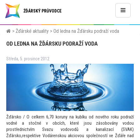
ŽĎÁRSKÝ PRŮVODCE
>
Žďárské aktuality
>
Od ledna na Žďársku podraží voda
OD LEDNA NA ŽĎÁRSKU PODRAŽÍ VODA
Středa, 5. prosince 2012
Žďársko / O celkem 6,70 koruny na kubíku od nového roku podraží
vodné a s
točné v obcích, které jsou zásobovány vodou
prostřednictvím Svazu vodovodů a kanalizací (SVAK)
Žďársko,respektive Vodárenskou akciovou společností ve Žďáře nad