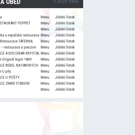
A OBĚD
+ vložit menu
za
Menu
Jídelní lístek
STAURANT POPPET
Menu
Jídelní lístek
Menu
Jídelní lístek
cká a nepálská restaurace
Menu
Jídelní lístek
 Restaurace TÁFERNA
Menu
Jídelní lístek
– restaurace a penzion
Menu
Jídelní lístek
CE A DISCOBAR KRYSTAL
Menu
Jídelní lístek
 Originál Ingot 1869
Menu
Jídelní lístek
CE REBEL NA FARSKÝCH
Menu
Jídelní lístek
 U pily
Menu
Jídelní lístek
CE U POŠTY
Menu
Jídelní lístek
CE ZIMNÍ STADION
Menu
Jídelní lístek
Menu
Jídelní lístek