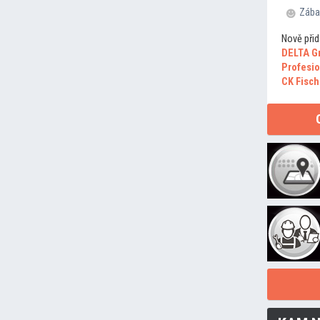
Zába
Nově přid
DELTA G
Profesio
CK Fisch