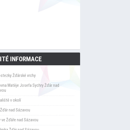
ITÉ INFORMACE
ostezky Žďárské vrchy
ovna Matěje Josefa Sychry Žďár nad
vou
liště v okolí
Žďár nad Sázavou
y ve Žďáře nad Sázavou
klinika Žďár nad Sázavou