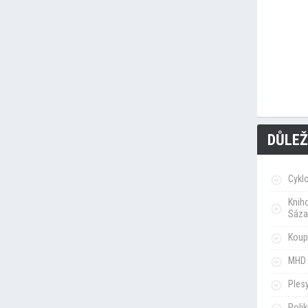
DŮLEŽ
Cykl
Knih
Sáza
Koupa
MHD 
Ples
Poli