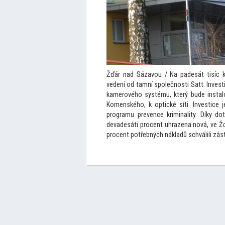
Žďár nad Sázavou / Na padesát tisíc k
vedení od tamní společnosti Satt. Inve
kamerového systému, který bude instalov
Komenského, k optické síti. Investice
programu prevence kriminality. Díky d
devadesáti procent uhrazena nová, ve Žď
procent potřebných nákladů schválili zást