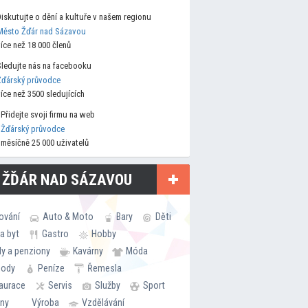
Diskutujte o dění a kultuře v našem regionu
Město Žďár nad Sázavou
více než 18 000 členů
Sledujte nás na facebooku
Žďárský průvodce
více než 3500 sledujících
Přidejte svoji firmu na web
Žďárský průvodce
měsíčně 25 000 uživatelů
 ŽĎÁR NAD SÁZAVOU
ování
Auto & Moto
Bary
Děti
a byt
Gastro
Hobby
ly a penziony
Kavárny
Móda
hody
Peníze
Řemesla
aurace
Servis
Služby
Sport
rny
Výroba
Vzdělávání