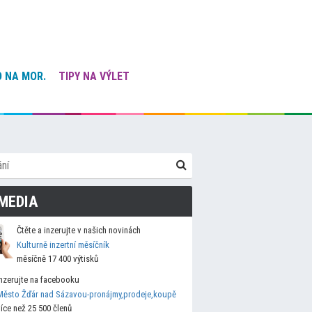
 NA MOR.
TIPY NA VÝLET
MEDIA
Čtěte a inzerujte v našich novinách
Kulturně inzertní měsíčník
měsíčně 17 400 výtisků
Inzerujte na facebooku
Město Žďár nad Sázavou-pronájmy,prodeje,koupě
více než 25 500 členů