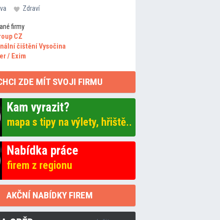
va
Zdraví
ané firmy
roup CZ
nální čištění Vysočina
er / Exim
CHCI ZDE MÍT SVOJI FIRMU
Kam vyrazit?
mapa s tipy na výlety, hřiště..
Nabídka práce
firem z regionu
AKČNÍ NABÍDKY FIREM