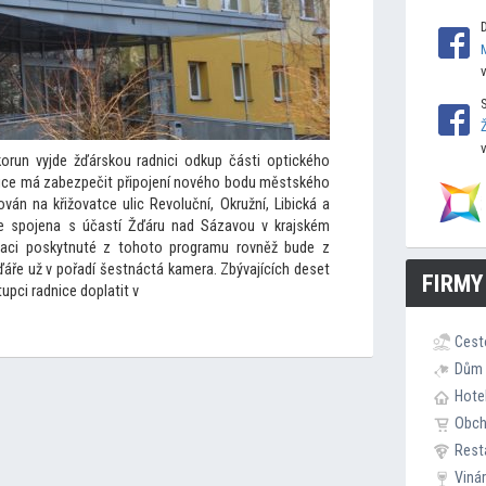
orun vyjde žďárskou radnici odkup části optického
stice má zabezpečit připojení nového bodu městského
án na křižovatce ulic Revoluční, Okružní, Libická a
 je spojena s účastí Žďáru nad Sázavou v krajském
otaci poskytnuté z
toho
to programu rovněž bude z
áře už v pořadí šestnáctá kamera. Zbývajících deset
FIRMY
upci radnice doplatit v
Cest
Dům 
Hote
Obc
Rest
Viná