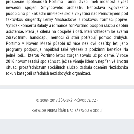
prospěšné společnosti Portimo. Tamní diváci měli možnost slyšet
nevšední spojení Smyčcového orchestru Něhoslava Kyjovského
působícího při Základní umělecké škole v Bystřici nad Pernštejnem pod
tak
tovkou dirigentky Lenky Macháčkové s rockovou formací poprvé.
Výtěžek koncertu Balady a romance for Portimo podpoří službu osobní
asistence, která je cílena na dospělé i děti, kteří vzhledem ke svému
zdravotnímu h
andicapu, nemoci či stáří potřebují pomoc druhých.
Portimo v Novém Městě působí už více než dvě desítky let, jeho
programy podporuje například také výtěžek z podzimní benefice Na
jedné lodi…, kterou Portimo le
tos zorganizovalo už po osmé. V roce
2016 novoměstská společnost, jež se věnuje lidem v nepříznivé životní
situaci prostřednictvím sociálních služeb, získala ocenění Neziskovka
roku v kategorii středních neziskových organizací.
© 2008 - 2017 ŽĎÁRSKÝ PRŮVODCE.CZ ·
KATALOG FIREM ŽĎÁR NAD SÁZAVOU A OKOLÍ