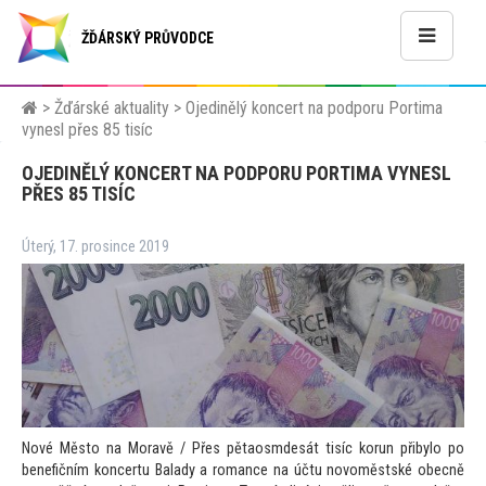
ŽĎÁRSKÝ PRŮVODCE
>
Žďárské aktuality
>
Ojedinělý koncert na podporu Portima
vynesl přes 85 tisíc
OJEDINĚLÝ KONCERT NA PODPORU PORTIMA VYNESL
PŘES 85 TISÍC
Úterý, 17. prosince 2019
Nové Měs
to na Moravě / Přes pětaosmdesát tisíc korun přibylo po
benefičním koncertu Balady a romance na účtu novoměstské obecně