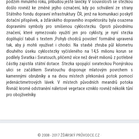
podzim minulého roku, přibudou ještě lavičky. V souvislosti se stezkou
došlo rovněž ke změně jejího označení, kdy po schválení ze strany
Státního fondu dopravní infrastruktury ČR, jenž na komunikaci poskytl
dotační příspěvek, a žďárského dopravního inspek
torátu byla osazena
dopravními symboly pro smíšenou cyklostezku. Oproti původnímu
značení, které vymezovalo využití jen pro cyklisty, je nyní stezka
doplňující tabulí s textem ‚Pohyb chodců povolen‘ formálně upravená
tak, aby ji mohli využívat i chodci. Na stavbě zhruba půl kilometru
dlouhého úseku cyklostezky vyčísleného na 14,5 milionu korun se
podílely Svratka i Svra
touch, přičemž více než devět milionů z potřebné
částky zajistila státní dotace. Stezka spojující svrateckou Pionýrskou
ulici se začátkem Svra
touchu disponuje mla
tovým povrchem s
kamennými obrubníky a na dvou místech překonává po
tok pomocí
jedenáctimetrových lávek. V místech původních meandrů po
toka
Řivnáč kromě odstranění nále
tové vegetace vzniklo rovněž několik tůní
pro obojživelníky.
© 2008 - 2017 ŽĎÁRSKÝ PRŮVODCE.CZ ·