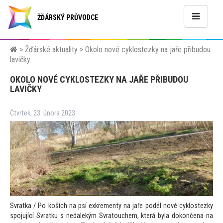
ŽĎÁRSKÝ PRŮVODCE
>
Žďárské aktuality
>
Okolo nové cyklostezky na jaře přibudou
lavičky
OKOLO NOVÉ CYKLOSTEZKY NA JAŘE PŘIBUDOU
LAVIČKY
Čtvrtek, 23. února 2023
Svratka / Po koších na psí exkrementy na jaře podél nové cyklostezky
spojující Svratku s nedalekým Svra
touchem, která byla dokončena na