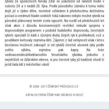
rybářů ze společnosti Kinský Žďár se uskuteční od ranních hodin v
sobotu 24. a v neděli 25. října. Podle původního záměru k
tomu mělo
dojít již o týden dříve, nicméně vzhledem k předchozímu deštivému
počasí a vzedmutí hladin vodních
toků nakonec nebylo možné rybník na
původně plánovaný termín zcela vypustit. Na rozdíl od předchozích let
však akce z důvodu koronavirových restrikcí nebude spojena s
doprovodným programem v podobě hudebního doprovodu, čerstvých
rybích specialit či kádí s různými druhy živých ryb k prohlednutí, což s
povděkem kvi
tovaly zejména děti. Zájemci z řad veřejnosti však i le
tos
dostanou možnost zakoupit si od rybářů čerstvě ulovené ryby podle
svého výběru, zejména pak kapry. Na hráz
sedmaosmdesátihektarového Veselského rybníka, jednoho z
největších ve žďárském okrese, si pro čerstvé ryby již tradičně chodí či
jezdí řada lidí z městečka i okolí.
© 2008 - 2017 ŽĎÁRSKÝ PRŮVODCE.CZ ·
KATALOG FIREM ŽĎÁR NAD SÁZAVOU A OKOLÍ