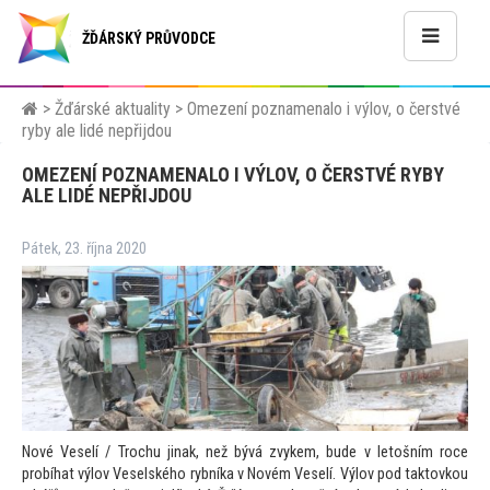
ŽĎÁRSKÝ PRŮVODCE
>
Žďárské aktuality
>
Omezení poznamenalo i výlov, o čerstvé
ryby ale lidé nepřijdou
OMEZENÍ POZNAMENALO I VÝLOV, O ČERSTVÉ RYBY
ALE LIDÉ NEPŘIJDOU
Pátek, 23. října 2020
Nové Veselí / Trochu jinak, než bývá zvykem, bude v le
tošním roce
probíhat výlov Veselského rybníka v Novém Veselí. Výlov pod tak
tovkou