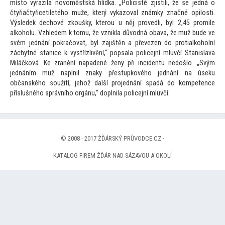
mís
to vyrazila novoměstská hlídka. „Policisté zjistili, že se jedná o
čtyřiačtyřicetiletého muže, který vykazoval známky značné opilosti.
Výsledek dechové zkoušky, kterou u něj provedli, byl 2,45 promile
alkoholu. Vzhledem k
tomu, že vznikla důvodná obava, že muž bude ve
svém jednání pokračovat, byl zajištěn a převezen do protialkoholní
záchytné stanice k vystřízlivění,“ popsala policejní mluvčí Stanislava
Miláčková. Ke zranění napadené ženy při incidentu nedošlo. „Svým
jednáním muž naplnil znaky přestupkového jednání na úseku
občanského soužití, jehož další projednání spadá do kompetence
příslušného správního orgánu,“ doplnila policejní mluvčí.
© 2008 - 2017 ŽĎÁRSKÝ PRŮVODCE.CZ ·
KATALOG FIREM ŽĎÁR NAD SÁZAVOU A OKOLÍ