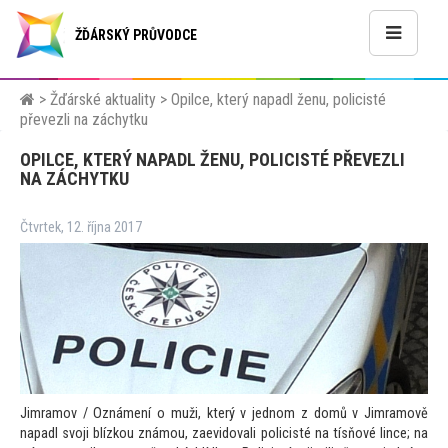
ŽĎÁRSKÝ PRŮVODCE
>
Žďárské aktuality
>
Opilce, který napadl ženu, policisté
převezli na záchytku
OPILCE, KTERÝ NAPADL ŽENU, POLICISTÉ PŘEVEZLI
NA ZÁCHYTKU
Čtvrtek, 12. října 2017
Jimramov / Oznámení o muži, který v jednom z domů v Jimramově
napadl svoji blízkou známou, zaevidovali policisté na tísňové lince; na