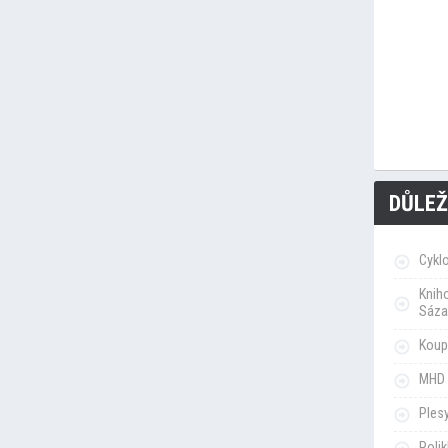
DŮLEŽ
Cykl
Knih
Sáza
Koupa
MHD 
Ples
Poli