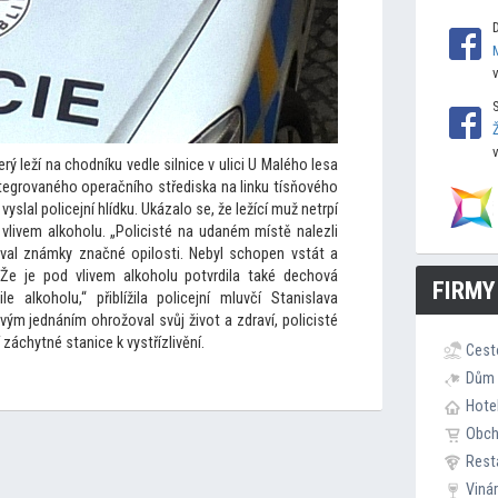
 leží na chodníku vedle silnice v ulici U Malého lesa
integrovaného operačního střediska na linku tísňového
vyslal policejní hlídku. Ukázalo se, že ležící muž netrpí
 vlivem alkoholu. „Policisté na udaném místě nalezli
val známky značné opilosti. Nebyl schopen vstát a
Že je pod vlivem alkoholu potvrdila také dechová
FIRMY
e alkoholu,“ přiblížila policejní mluvčí Stanislava
vým jednáním ohrožoval svůj život a zdraví, policisté
 záchytné stanice k vystřízlivění.
Cest
Dům 
Hote
Obc
Rest
Viná