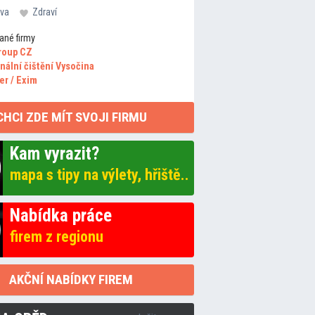
va
Zdraví
ané firmy
roup CZ
nální čištění Vysočina
er / Exim
CHCI ZDE MÍT SVOJI FIRMU
Kam vyrazit?
mapa s tipy na výlety, hřiště..
Nabídka práce
firem z regionu
AKČNÍ NABÍDKY FIREM