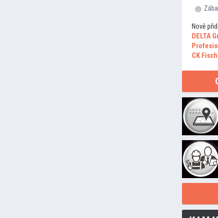
Zába
Nově přid
DELTA G
Profesio
CK Fisch