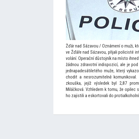
Žďár nad Sázavou / Oznámení o muži, který
ve Žďáře nad Sázavou, přijali policisté 
volání. Operační důs
tojník na mís
to ihned 
žádnou zdravotní indispozicí, ale je pod
jednapadesátiletého muže, který vykazo
chodit a nesrozumitelně komunikoval. 
zkouška, jejíž výsledek byl 2,87 promil
Miláčková. Vzhledem k
tomu, že opilec s
ho zajistili a eskor
tovali do protialkoholní