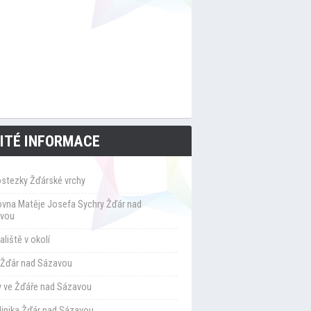
ITÉ INFORMACE
ostezky Žďárské vrchy
ovna Matěje Josefa Sychry Žďár nad
vou
liště v okolí
Žďár nad Sázavou
y ve Žďáře nad Sázavou
klinika Žďár nad Sázavou