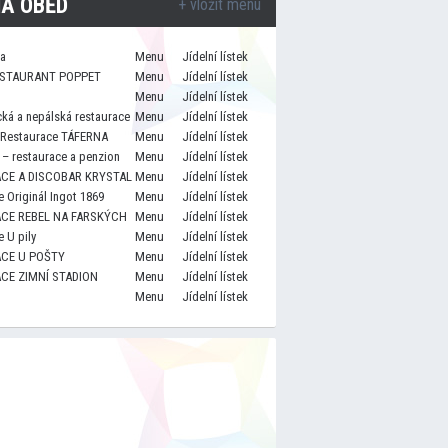
A OBĚD
+ vložit menu
za
Menu
Jídelní lístek
STAURANT POPPET
Menu
Jídelní lístek
Menu
Jídelní lístek
cká a nepálská restaurace
Menu
Jídelní lístek
 Restaurace TÁFERNA
Menu
Jídelní lístek
– restaurace a penzion
Menu
Jídelní lístek
CE A DISCOBAR KRYSTAL
Menu
Jídelní lístek
 Originál Ingot 1869
Menu
Jídelní lístek
CE REBEL NA FARSKÝCH
Menu
Jídelní lístek
 U pily
Menu
Jídelní lístek
CE U POŠTY
Menu
Jídelní lístek
CE ZIMNÍ STADION
Menu
Jídelní lístek
Menu
Jídelní lístek