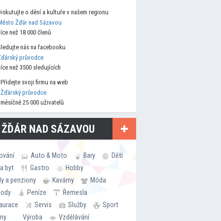
Diskutujte o dění a kultuře v našem regionu
Město Žďár nad Sázavou
více než 18 000 členů
Sledujte nás na facebooku
Žďárský průvodce
více než 3500 sledujících
Přidejte svoji firmu na web
Žďárský průvodce
měsíčně 25 000 uživatelů
 ŽĎÁR NAD SÁZAVOU
ování
Auto & Moto
Bary
Děti
a byt
Gastro
Hobby
ly a penziony
Kavárny
Móda
hody
Peníze
Řemesla
aurace
Servis
Služby
Sport
rny
Výroba
Vzdělávání