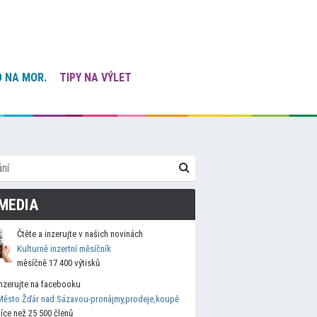
 NA MOR.
TIPY NA VÝLET
MEDIA
Čtěte a inzerujte v našich novinách
Kulturně inzertní měsíčník
měsíčně 17 400 výtisků
Inzerujte na facebooku
Město Žďár nad Sázavou-pronájmy,prodeje,koupě
více než 25 500 členů