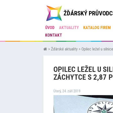
ŽĎÁRSKÝ PRŮVODC
ÚVOD
AKTUALITY
KATALOG FIREM
KONTAKT
>
Žďárské aktuality
>
Opilec ležel u silni
OPILEC LEŽEL U SI
ZÁCHYTCE S 2,87 
Úterý, 24. září 2019