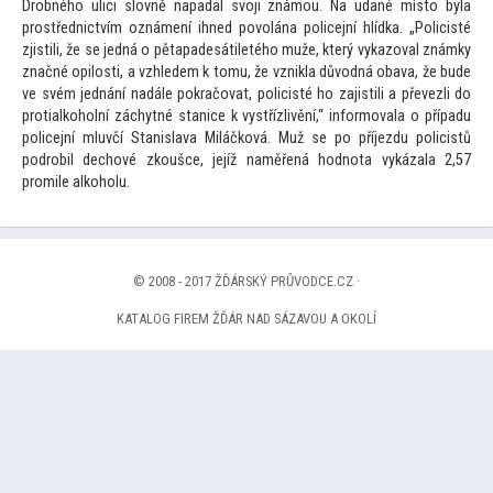
Drobného ulici slovně napadal svoji známou. Na udané mís
to byla
prostřednictvím oznámení ihned povolána policejní hlídka. „Policisté
zjistili, že se jedná o pětapadesátiletého muže, který vykazoval známky
značné opilosti, a vzhledem k
tomu, že vznikla důvodná obava, že bude
ve svém jednání nadále pokračovat, policisté ho zajistili a převezli do
protialkoholní záchytné stanice k vystřízlivění,“ informovala o případu
policejní mluvčí Stanislava Miláčková. Muž se po příjezdu policistů
podrobil dechové zkoušce, jejíž naměřená hodnota vykázala 2,57
promile alkoholu.
© 2008 - 2017 ŽĎÁRSKÝ PRŮVODCE.CZ ·
KATALOG FIREM ŽĎÁR NAD SÁZAVOU A OKOLÍ