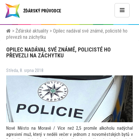
ŽĎÁRSKÝ PRŮVODCE
>
Žďárské aktuality
>
Opilec nadával své známé, policisté ho
převezli na záchytku
OPILEC NADÁVAL SVÉ ZNÁMÉ, POLICISTÉ HO
PŘEVEZLI NA ZÁCHYTKU
Středa, 8. srpna 2018
Nové Měs
to na Moravě / Více než 2,5 promile alkoholu nadýchal
agresivní muž, který v neděli večer v jednom z novoměstských bytů v