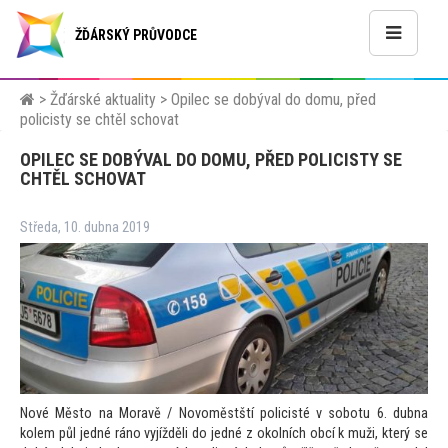
ŽĎÁRSKÝ PRŮVODCE
>
Žďárské aktuality
>
Opilec se dobýval do domu, před
policisty se chtěl schovat
OPILEC SE DOBÝVAL DO DOMU, PŘED POLICISTY SE
CHTĚL SCHOVAT
Středa, 10. dubna 2019
Nové Měs
to na Moravě / Novoměstští policisté v sobotu 6. dubna
kolem půl jedné ráno vyjížděli do jedné z okolních obcí k muži, který se