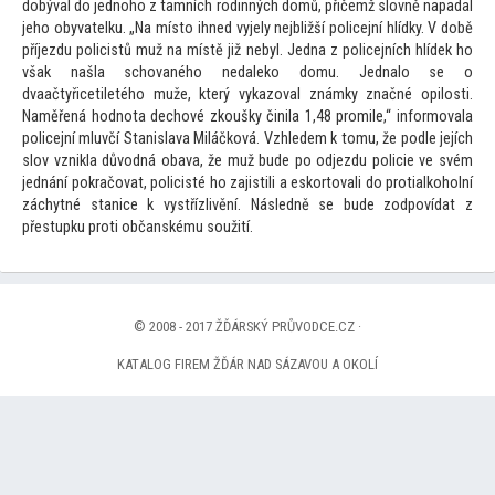
dobýval do jednoho z tamních rodinných domů, přičemž slovně napadal
jeho obyvatelku. „Na mís
to ihned vyjely nejbližší policejní hlídky. V době
příjezdu policistů muž na místě již nebyl. Jedna z policejních hlídek ho
však našla schovaného nedaleko domu. Jednalo se o
dvaačtyřicetiletého muže, který vykazoval známky značné opilosti.
Naměřená hodnota dechové zkoušky činila 1,48 promile,“ informovala
policejní mluvčí Stanislava Miláčková. Vzhledem k
tomu, že podle jejích
slov vznikla důvodná obava, že muž bude po odjezdu policie ve svém
jednání pokračovat, policisté ho zajistili a eskor
tovali do protialkoholní
záchytné stanice k vystřízlivění. Následně se bude zodpovídat z
přestupku proti občanskému soužití.
© 2008 - 2017 ŽĎÁRSKÝ PRŮVODCE.CZ ·
KATALOG FIREM ŽĎÁR NAD SÁZAVOU A OKOLÍ