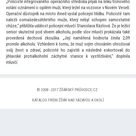
„Policisté integrovaného operačního střediska přijali na linku tísňového
volání oznámení o opilém muži, který ležel na vozovce v Novém Veselí.
Operační důs
tojník na mís
to ihned vyslal policejní hlídku. Policisté tam
nalezli osmašedesátiletého muže, který nebyl schopen samostatné
chůze,“ přiblížila událost policejní mluvčí Stanislava Rázlová. Že je ležící
senior skutečně pod vlivem alkoholu, podle slov mluvčí prokázala také
provedená dechová zkouška. „Její naměřená hodnota činila 2,09
promile alkoholu. Vzhledem k
tomu, že muž svým chováním ohrožoval
svůj život a zdraví, policisté ho zajistili a následně eskor
tovali do
jihlavské protialkoholní záchytné stanice k vystřízlivění,“ doplnila
mluvčí.
© 2008 - 2017 ŽĎÁRSKÝ PRŮVODCE.CZ ·
KATALOG FIREM ŽĎÁR NAD SÁZAVOU A OKOLÍ