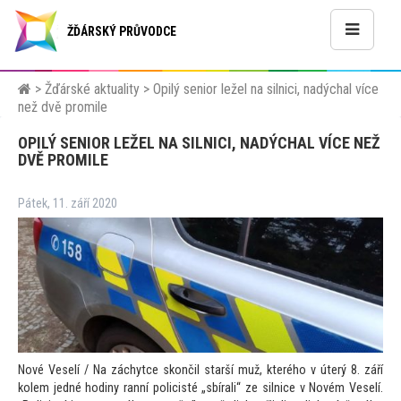
ŽĎÁRSKÝ PRŮVODCE
>
Žďárské aktuality
>
Opilý senior ležel na silnici, nadýchal více
než dvě promile
OPILÝ SENIOR LEŽEL NA SILNICI, NADÝCHAL VÍCE NEŽ
DVĚ PROMILE
Pátek, 11. září 2020
Nové Veselí / Na záchytce skončil starší muž, kterého v úterý 8. září
kolem jedné hodiny ranní policisté „sbírali“ ze silnice v Novém Veselí.