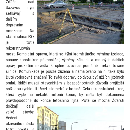
Žďáře nad
Sázavou nyní
setkávají s
dalším
dopravním
omezením. Na
státní silnici I/37
je
totiž
rekonstruován
most. Kompletní oprava, která se týká kromě jiného výměny izolace,
sanace konstrukce přemostění, výměny zábradlí a mnohých dalších
úprav, prozatím nevedla k úplné uzavírce poměrně frekven
tované
silnice. Komunikace je pouze zúžena a namalováno na ni také bylo
žluté vodorovné značení. To svádí dopravu do dvou, byť užších, jízdních
pruhů. Řidiči musejí staveništěm z bezpečnostních důvodů projíždět
sníženou rychlostí třicet kilometrů v hodině. Celá rekonstrukční akce,
která vyjde na několik milionů korun, by měla být dokončena
pravděpodobně do konce le
tošního října.
Poté se možná Žďárští
dočkají další
velké stavby.
Vedení
okresního města
totiž počítá s