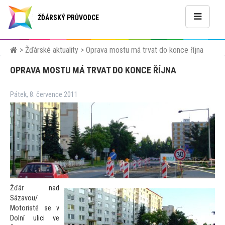
ŽĎÁRSKÝ PRŮVODCE
>
Žďárské aktuality
>
Oprava mostu má trvat do konce října
OPRAVA MOSTU MÁ TRVAT DO KONCE ŘÍJNA
Pátek, 8. července 2011
Žďár nad
Sázavou/
Mo
toristé se v
Dolní ulici ve