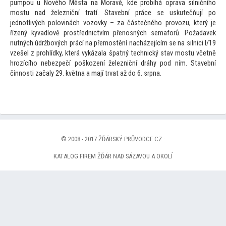
pumpou u Nového Města na Moravě, kde probíhá oprava silničního
mostu nad železniční tratí. Stavební práce se uskutečňují po
jednotlivých polovinách vozovky – za částečného provozu, který je
řízený kyvadlově prostřednictvím přenosných semaforů. Požadavek
nutných údržbových prácí na přemostění nacházejícím se na silnici I/19
vzešel z prohlídky, která vykázala špatný technický stav mostu včetně
hrozícího nebezpečí poškození železniční dráhy pod ním. Stavební
činnosti začaly 29. května a mají trvat až do 6. srpna.
© 2008 - 2017 ŽĎÁRSKÝ PRŮVODCE.CZ ·
KATALOG FIREM ŽĎÁR NAD SÁZAVOU A OKOLÍ