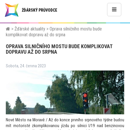
ŽĎÁRSKÝ PRŮVODCE
>
Žďárské aktuality
>
Oprava silničního mostu bude
komplikovat dopravu až do srpna
OPRAVA SILNIČNÍHO MOSTU BUDE KOMPLIKOVAT
DOPRAVU AŽ DO SRPNA
Sobota, 24. června 2023
Nové Měs
to na Moravě / Až do konce prvního srpnového týdne budou
mít mo
toristé zkomplikovanou jízdu po silnici I/19 nad benzinovou