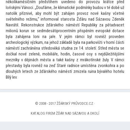
několikaměsíčním předstihem uvedeno do provozu krátce před
loňskými Vánoci. „Doufáme, že klimatické podmínky budou v té době už
na
tolik příznivé, aby mohl být zahájen provoz nové kašny včetně
světelného režimu,“ informoval starosta Žďáru nad Sázavou Zdeněk
Navrátil. Rekonstrukce žďárského náměstí Republiky za pětadvacet
milionů korun se sedmdesátiprocentním přispěním evropské dotace
byla zahájena loni na jaře. V jejím rámci byl rovněž proveden
archeologický výzkum, na jehož základě byla na parkovišti v horní části
náměstí zachráněna středověká studna ze 14. s
toletí. Střed města se
dočkal nové zeleně, mobiliáře, hodin, časové osy s nejdůležitějšími
mezníky v dějinách města a také kašny z mrákotínské žuly. V rámci
přestavby byla rovněž na zeď Staré radnice umístěna zvonkohra a po
dlouhých letech ze žďárského náměstí zmizela ruina bývalého hotelu
Bílý lev.
© 2008 - 2017 ŽĎÁRSKÝ PRŮVODCE.CZ ·
KATALOG FIREM ŽĎÁR NAD SÁZAVOU A OKOLÍ