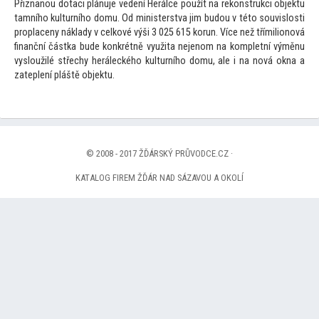
Přiznanou dotaci plánuje vedení Herálce použít na rekonstrukci objektu
tamního kulturního domu. Od ministerstva jim budou v té
to souvislosti
proplaceny náklady v celkové výši 3 025 615 korun. Více než třímilionová
finanční částka bude konkrétně využita nejenom na kompletní výměnu
vysloužilé střechy heráleckého kulturního domu, ale i na nová okna a
zateplení pláště objektu.
© 2008 - 2017 ŽĎÁRSKÝ PRŮVODCE.CZ ·
KATALOG FIREM ŽĎÁR NAD SÁZAVOU A OKOLÍ