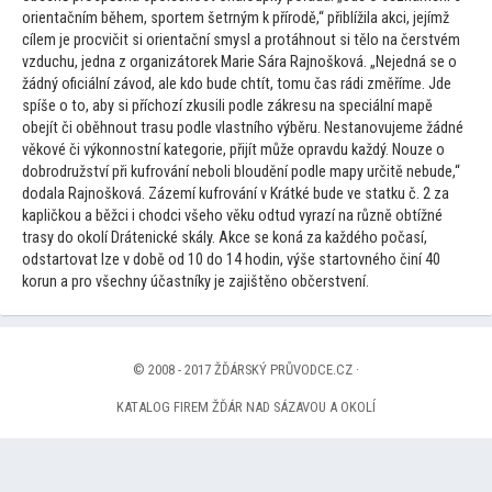
orientačním během, sportem šetrným k přírodě,“ přiblížila akci, jejímž
cílem je procvičit si orientační smysl a protáhnout si tělo na čerstvém
vzduchu, jedna z organizá
torek Marie Sára Rajnošková. „Nejedná se o
žádný oficiální závod, ale kdo bude chtít,
tomu čas rádi změříme. Jde
spíše o
to, aby si příchozí zkusili podle zákresu na speciální mapě
obejít či oběhnout trasu podle vlastního výběru. Nestanovujeme žádné
věkové či výkonnostní kategorie, přijít může opravdu každý. Nouze o
dobrodružství při kufrování neboli bloudění podle mapy určitě nebude,“
dodala Rajnošková. Zázemí kufrování v Krátké bude ve statku č. 2 za
kapličkou a běžci i chodci všeho věku odtud vyrazí na různě obtížné
trasy do okolí Drátenické skály. Akce se koná za každého počasí,
odstar
tovat lze v době od 10 do 14 hodin, výše star
tovného činí 40
korun a pro všechny účastníky je zajištěno občerstvení.
© 2008 - 2017 ŽĎÁRSKÝ PRŮVODCE.CZ ·
KATALOG FIREM ŽĎÁR NAD SÁZAVOU A OKOLÍ