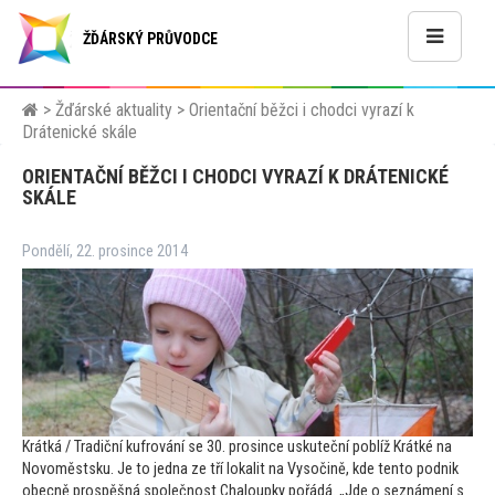
ŽĎÁRSKÝ PRŮVODCE
>
Žďárské aktuality
>
Orientační běžci i chodci vyrazí k
Drátenické skále
ORIENTAČNÍ BĚŽCI I CHODCI VYRAZÍ K DRÁTENICKÉ
SKÁLE
Pondělí, 22. prosince 2014
Krátká / Tradiční kufrování se 30. prosince uskuteční poblíž Krátké na
Novoměstsku. Je
to jedna ze tří lokalit na Vysočině, kde ten
to podnik
obecně prospěšná společnost Chaloupky pořádá. „Jde o seznámení s