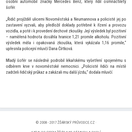
osobní automobil značky Mercedes Benz, který řídil osmnáctiletý
šofér.
„Řidič projížděl ulicemi Novoměstská a Neumannova a policisté jej po
zastavení vyzvali, aby předložil doklady potřebné k řízení a provozu
vozidla, a poté i k provedení dechové zkoušky. Její výsledek byl pozitivní
– naměřená hodnota dosáhla hranice 1,21 promile alkoholu. Pozitivní
výsledek měla i opakovaná zkouška, která vykázala 1,16 promile,“
upřesnila policejní mluvčí Dana Čírtková.
Mladý šofér se následně podrobil lékařskému vyšetření spojenému s
odběrem krve v novoměstské nemocnici. „Policisté řidiči na místě
zadrželi řidičský průkaz a zakázali mu další jízdu,“ dodala mluvčí.
© 2008 - 2017 ŽĎÁRSKÝ PRŮVODCE.CZ ·