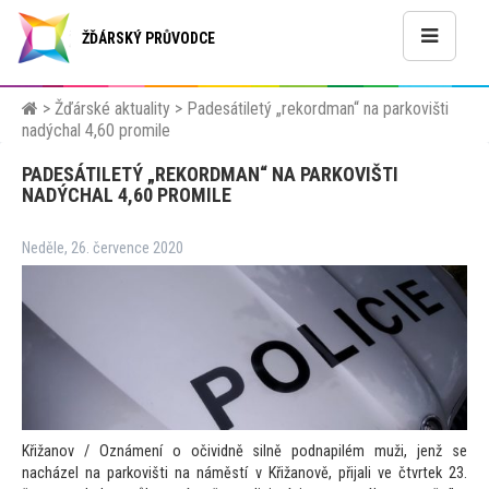
ŽĎÁRSKÝ PRŮVODCE
>
Žďárské aktuality
>
Padesátiletý „rekordman“ na parkovišti
nadýchal 4,60 promile
PADESÁTILETÝ „REKORDMAN“ NA PARKOVIŠTI
NADÝCHAL 4,60 PROMILE
Neděle, 26. července 2020
Křižanov / Oznámení o očividně silně podnapilém muži, jenž se
nacházel na parkovišti na náměstí v Křižanově, přijali ve čtvrtek 23.