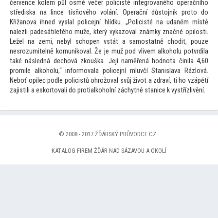
července kolem půl osmé večer policisté integrovaného operačního
střediska na lince tísňového volání. Operační důs
tojník pro
to do
Křižanova ihned vyslal policejní hlídku. „Policisté na udaném místě
nalezli padesátiletého muže, který vykazoval známky značné opilosti.
Ležel na zemi, nebyl schopen vstát a samostatně chodit, pouze
nesrozumitelně komunikoval. Že je muž pod vlivem alkoholu potvrdila
také následná dechová zkouška. Její naměřená hodnota činila 4,60
promile alkoholu,“ informovala policejní mluvčí Stanislava Rázlová.
Neboť opilec podle policistů ohrožoval svůj život a zdraví, ti ho vzápětí
zajistili a eskor
tovali do protialkoholní záchytné stanice k vystřízlivění.
© 2008 - 2017 ŽĎÁRSKÝ PRŮVODCE.CZ ·
KATALOG FIREM ŽĎÁR NAD SÁZAVOU A OKOLÍ