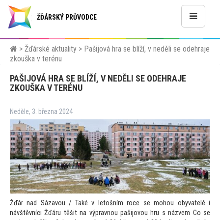
ŽĎÁRSKÝ PRŮVODCE
>
Žďárské aktuality
>
Pašijová hra se blíží, v neděli se odehraje
zkouška v terénu
PAŠIJOVÁ HRA SE BLÍŽÍ, V NEDĚLI SE ODEHRAJE
ZKOUŠKA V TERÉNU
Neděle, 3. března 2024
Žďár nad Sázavou / Také v letošním roce se mohou obyvatelé i
návštěvníci Žďáru těšit na výpravnou pašijovou hru s názvem Co se