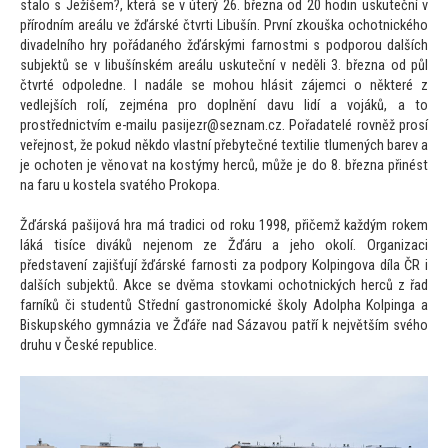
stalo s Ježíšem?, která se v úterý 26. března od 20 hodin uskuteční v
přírodním areálu ve žďárské čtvrti Libušín. První zkouška ochotnického
divadelního hry pořádaného žďárskými farnostmi s podporou dalších
subjektů se v libušínském areálu uskuteční v neděli 3. března od půl
čtvrté odpoledne. I nadále se mohou hlásit zájemci o některé z
vedlejších rolí, zejména pro doplnění davu lidí a vojáků, a to
prostřednictvím e-mailu pasijezr@seznam.cz. Pořadatelé rovněž prosí
veřejnost, že pokud někdo vlastní přebytečné textilie tlumených barev a
je ochoten je věnovat na kostýmy herců, může je do 8. března přinést
na faru u kostela svatého Prokopa.
Žďárská pašijová hra má tradici od roku 1998, přičemž každým rokem
láká tisíce diváků nejenom ze Žďáru a jeho okolí. Organizaci
představení zajišťují žďárské farnosti za podpory Kolpingova díla ČR i
dalších subjektů. Akce se dvěma stovkami ochotnických herců z řad
farníků či studentů Střední gastronomické školy Adolpha Kolpinga a
Biskupského gymnázia ve Žďáře nad Sázavou patří k největším svého
druhu v České republice.