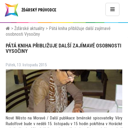
ŽĎÁRSKÝ PRŮVODCE
>
Žďárské aktuality
>
Pátá kniha přibližuje další zajímavé
osobnosti Vysočiny
PÁTÁ KNIHA PŘIBLIŽUJE DALŠÍ ZAJÍMAVÉ OSOBNOSTI
VYSOČINY
Pátek, 13. listopadu 2015
Nové Měs
to na Moravě / Další publikace brněnské spisovatelky Věry
Rudolfové bude v neděli 15. lis
topadu v 15 hodin pokřtěna v Horácké