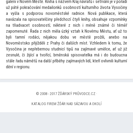
galerii v Novém Městě. Kniha s názvem Kraj návratů i setrvání je v pořadí
už páté pokračování medailonků osobností kulturního života Vysočiny
a vyšla s podporou novoměstské radnice. Nová publikace, která
navázala na spisovatelčiny předchozí čtyři knihy, obsahuje vzpomínky
na třiadvacet osobností; některé z nich i méně známé či téměř
zapomenuté. Řada z nich měla úzký vztah k Novému Městu, ať už
to
byli tamní rodáci, nějakou dobu ve městě prožili, anebo na
Novoměstsko přijížděli z Prahy či dalších míst. Vzhledem k
tomu, že
Vysočina je nepřebernou studnicí tipů na zajímavé umělce, ať už již
zesnulé, či žijící a tvořící, brněnská spisovatelka má i do budoucna
stále řadu námětů na další příběhy zajímavých lidí, kteří ovlivnili kulturní
dění v regionu.
© 2008 - 2017 ŽĎÁRSKÝ PRŮVODCE.CZ ·
KATALOG FIREM ŽĎÁR NAD SÁZAVOU A OKOLÍ