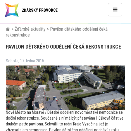
ŽĎÁRSKÝ PRŮVODCE
>
Žďárské aktuality
>
Pavilon dětského oddělení čeká
rekonstrukce
PAVILON DĚTSKÉHO ODDĚLENÍ ČEKÁ REKONSTRUKCE
Sobota, 17. ledna 2015
Nové Měs
to na Moravě / Dětské oddělení novoměstské nemocnice se
dočká rekonstrukce. Současně s ní má být přistavěna i lůžková část ve
druhém patře pavilonu. Schválili
to radní Kraje Vysočina, jež je
zřizovatelem nemocnice. Pavilon dětského oddělení pochází z roku