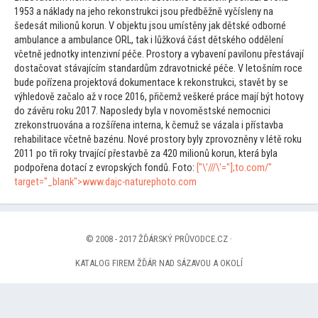
1953 a náklady na jeho rekonstrukci jsou předběžně vyčísleny na
šedesát milionů korun. V objektu jsou umístěny jak dětské odborné
ambulance a ambulance ORL, tak i lůžková část dětského oddělení
včetně jednotky intenzivní péče. Pros
tory a vybavení pavilonu přestávají
dostačovat stávajícím st
andardům zdravotnické péče. V le
tošním roce
bude pořízena projek
tová dokumentace k rekonstrukci, stavět by se
výhledově začalo až v roce 2016, přičemž veškeré práce mají být ho
tovy
do závěru roku 2017. Naposledy byla v novoměstské nemocnici
zrekonstruována a rozšířena interna, k čemuž se vázala i přístavba
rehabilitace včetně bazénu. Nové pros
tory byly zprovozněny v létě roku
2011 po tři roky trvající přestavbě za 420 milionů korun, která byla
podpořena dotací z evropských fondů. Fo
to:
["\'///\'="];
to.com/"
target="_blank">www.dajc-naturepho
to.com
© 2008 - 2017 ŽĎÁRSKÝ PRŮVODCE.CZ ·
KATALOG FIREM ŽĎÁR NAD SÁZAVOU A OKOLÍ