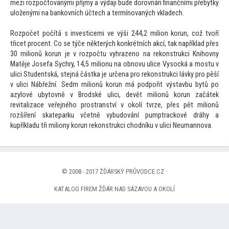
mezi rozpočtovanými příjmy a výdaji bude dorovnán finančními přebytky
uloženými na bankovních účtech a termínovaných vkladech.
Rozpočet počítá s investicemi ve výši 244,2 milion korun, což tvoří
třicet procent. Co se týče některých konkrétních akcí, tak například přes
30 milionů korun je v rozpočtu vyhrazeno na rekonstrukci Knihovny
Matěje Josefa Sychry, 14,5 milionu na obnovu ulice Vysocká a mostu v
ulici Studentská, stejná částka je určena pro rekonstrukci lávky pro pěší
v ulici Nábřežní. Sedm milionů korun má podpořit výstavbu bytů po
azylové ubytovně v Brodské ulici, devět milionů korun začátek
revitalizace veřejného prostranství v okolí tvrze, přes pět milionů
rozšíření skateparku včetně vybudování pumptrackové dráhy a
kupříkladu tři miliony korun rekonstrukci chodníku v ulici Neumannova.
© 2008 - 2017 ŽĎÁRSKÝ PRŮVODCE.CZ ·
KATALOG FIREM ŽĎÁR NAD SÁZAVOU A OKOLÍ