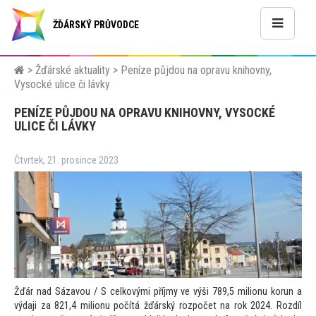
ŽĎÁRSKÝ PRŮVODCE
>
Žďárské aktuality
>
Peníze půjdou na opravu knihovny,
Vysocké ulice či lávky
PENÍZE PŮJDOU NA OPRAVU KNIHOVNY, VYSOCKÉ
ULICE ČI LÁVKY
Čtvrtek, 21. prosince 2023
Žďár nad Sázavou / S celkovými příjmy ve výši 789,5 milionu korun a
výdaji za 821,4 milionu počítá žďárský rozpočet na rok 2024. Rozdíl