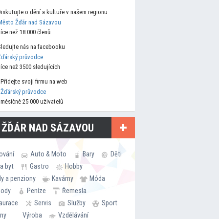
Diskutujte o dění a kultuře v našem regionu
Město Žďár nad Sázavou
více než 18 000 členů
Sledujte nás na facebooku
Žďárský průvodce
více než 3500 sledujících
Přidejte svoji firmu na web
Žďárský průvodce
měsíčně 25 000 uživatelů
 ŽĎÁR NAD SÁZAVOU
ování
Auto & Moto
Bary
Děti
a byt
Gastro
Hobby
ly a penziony
Kavárny
Móda
hody
Peníze
Řemesla
aurace
Servis
Služby
Sport
rny
Výroba
Vzdělávání