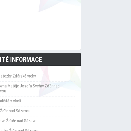
ITÉ INFORMACE
ostezky Žďárské vrchy
ovna Matěje Josefa Sychry Žďár nad
vou
liště v okolí
Žďár nad Sázavou
y ve Žďáře nad Sázavou
klinika Žďár nad Sázavou