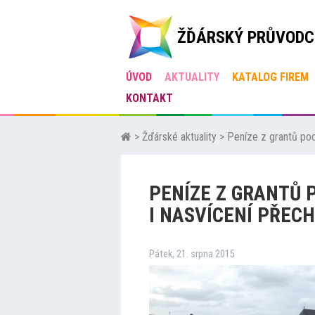
ŽĎÁRSKÝ PRŮVODC
ÚVOD
AKTUALITY
KATALOG FIREM
KONTAKT
>
Žďárské aktuality
>
Peníze z grantů pod
PENÍZE Z GRANTŮ 
I NASVÍCENÍ PŘEC
Pátek, 21. srpna 2015