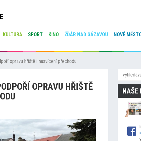
E
KULTURA
SPORT
KINO
ŽĎÁR NAD SÁZAVOU
NOVÉ MĚSTO
poří opravu hřiště i nasvícení přechodu
PODPOŘÍ OPRAVU HŘIŠTĚ
NAŠE 
HODU