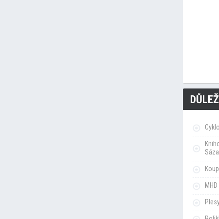
DŮLEŽ
Cykl
Knih
Sáza
Koupa
MHD 
Ples
Poli