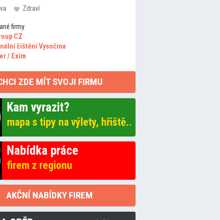
va
Zdraví
ané firmy
roup CZ
nální čištění Vysočina
er / Exim
CHCI ZDE MÍT SVOJI FIRMU
Kam vyrazit?
mapa s tipy na výlety, hřiště..
Nabídka práce
firem z regionu
AKČNÍ NABÍDKY FIREM