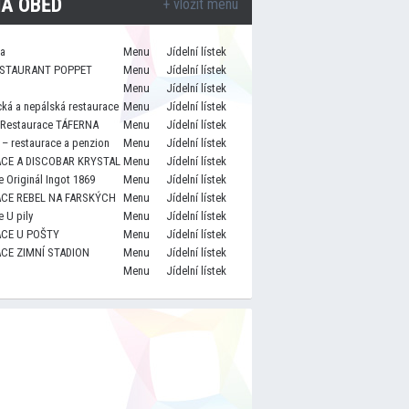
A OBĚD
+ vložit menu
za
Menu
Jídelní lístek
STAURANT POPPET
Menu
Jídelní lístek
Menu
Jídelní lístek
cká a nepálská restaurace
Menu
Jídelní lístek
 Restaurace TÁFERNA
Menu
Jídelní lístek
– restaurace a penzion
Menu
Jídelní lístek
CE A DISCOBAR KRYSTAL
Menu
Jídelní lístek
 Originál Ingot 1869
Menu
Jídelní lístek
CE REBEL NA FARSKÝCH
Menu
Jídelní lístek
 U pily
Menu
Jídelní lístek
CE U POŠTY
Menu
Jídelní lístek
CE ZIMNÍ STADION
Menu
Jídelní lístek
Menu
Jídelní lístek