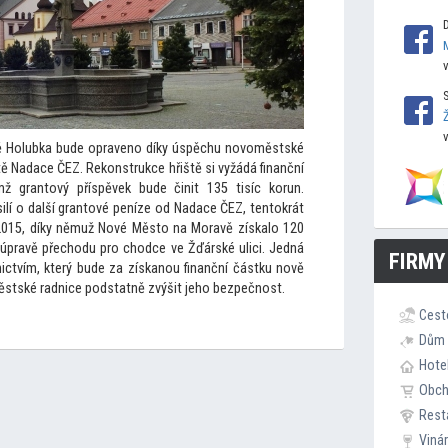
itě Holubka bude opraveno díky úspěchu novoměstské
tě Nadace ČEZ. Rekonstrukce hřiště si vyžádá finanční
mž gran
tový příspěvek bude činit 135 tisíc korun.
lí o další gran
tové peníze od Nadace ČEZ, ten
tokrát
 2015, díky němuž Nové Měs
to na Moravě získalo 120
 úpravě přechodu pro chodce ve Žďárské ulici. Jedná
FIRMY
ictvím, který bude za získanou finanční částku nově
ěstské radnice podstatně zvýšit jeho bezpečnost.
Cest
Dům 
Hote
Obc
Rest
Viná