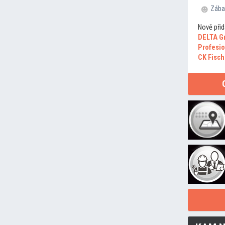
Zába
Nově přid
DELTA G
Profesio
CK Fisch