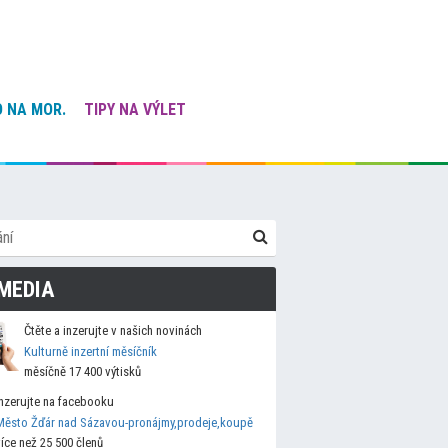
 NA MOR.
TIPY NA VÝLET
MEDIA
Čtěte a inzerujte v našich novinách
Kulturně inzertní měsíčník
měsíčně 17 400 výtisků
Inzerujte na facebooku
Město Žďár nad Sázavou-pronájmy,prodeje,koupě
více než 25 500 členů