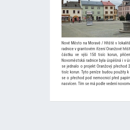
Nové Měs
to na Moravě / Hřiště v lokal
radnice v gran
tovém řízení Oranžové hřiš
částku ve výši 150 tisíc korun, přiče
Novoměstská radnice byla úspěšná i v úsi
se jednalo o projekt Oranžový přechod
tisíc korun. Ty
to peníze budou použity k
se o přechod pod nemocnicí před papírn
nasvícen. Tím se má podle vedení novom