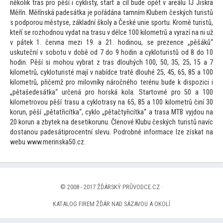
několik tras pro pěší i cyklisty, start a cíl bude opět v areálu TJ Jiskra
Měřín. Měřínská padesátka je pořádána tamním Klubem českých turistů
s podporou městyse, základní školy a České unie sportu. Kromě turistů,
kteří se rozhodnou vydat na trasu v délce 100 kilometrů a vyrazí na ni už
v pátek 1. června mezi 19. a 21. hodinou, se prezence „pěšáků“
uskuteční v sobotu v době od 7 do 9 hodin a cykloturistů od 8 do 10
hodin. Pěší si mohou vybrat z tras dlouhých 100, 50, 35, 25, 15 a 7
kilometrů, cykloturisté mají v nabídce tratě dlouhé 25, 45, 65, 85 a 100
kilometrů, přičemž pro milovníky náročného terénu bude k dispozici i
„pětašedesátka“ určená pro horská kola. Star
tovné pro 50 a 100
kilometrovou pěší trasu a cyklotrasy na 65, 85 a 100 kilometrů činí 30
korun, pěší „pětatřicítka“, cyklo „pětačtyřicítka“ a trasa MTB vyjdou na
20 korun a zbytek na desetikorunu. Členové Klubu českých turistů navíc
dostanou padesátiprocentní slevu. Podrobné informace lze získat na
webu www.merinska50.cz.
© 2008 - 2017 ŽĎÁRSKÝ PRŮVODCE.CZ ·
KATALOG FIREM ŽĎÁR NAD SÁZAVOU A OKOLÍ