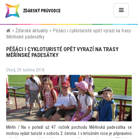
ŽĎÁRSKÝ PRŮVODCE
>
Žďárské aktuality
>
Pěšáci i cykloturisté opět vyrazí na trasy
Měřínské padesátky
PĚŠÁCI I CYKLOTURISTÉ OPĚT VYRAZÍ NA TRASY
MĚŘÍNSKÉ PADESÁTKY
Úterý, 29. května 2018
Měřín / Na v pořadí už 47. ročník pochodu Měřínská padesátka se
mohou vydat turisté v sobotu 2. června. I v le
tošním roce je připraveno