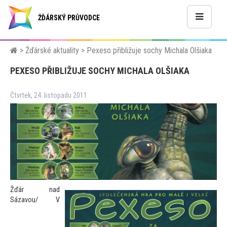
ŽĎÁRSKÝ PRŮVODCE
>
Žďárské aktuality
>
Pexeso přibližuje sochy Michala Olšiaka
PEXESO PŘIBLIŽUJE SOCHY MICHALA OLŠIAKA
Čtvrtek, 24. listopadu 2011
Žďár nad
Sázavou/ V