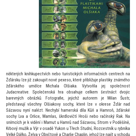
některých knihkupectvích nebo turistických informačních centrech na
Žďársku lze již zakoupit nové pexeso, které přibližuje plastiky známého
žďárského umělce Michala Olšiaka. Vytvořila jej společnost
Judacreative. Společenská hra obsahuje celkem šestnáct dvojic
barevných obrázků. Fo
tografie, jejichž au
torem je Milan Šustr,
představují všechny Olšiakovy sochy, které lze v okrese Žďár nad
Sázavou nyní nalézt. Nechybí hamerská díla Kůň a Hamroň, žďárské
sochy Lva a Orlice, Mamlas, škrdlovičtí Hroši nebo račínský Rak. Na
snímcích je k vidění i Mamut u Hamrů nad Sázavou, Strom v Poděšíně,
Krbový mužík a Výr v osadě Yukon u Třech Studní, Rozcestník u rybníka
Velké Dářko, Želva v Obyč
tově a Charlie Chaplin, jehož lze najít u vchodu