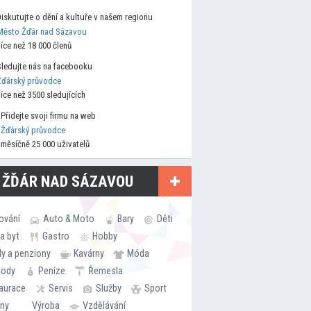
Diskutujte o dění a kultuře v našem regionu
Město Žďár nad Sázavou
více než 18 000 členů
Sledujte nás na facebooku
Žďárský průvodce
více než 3500 sledujících
Přidejte svoji firmu na web
Žďárský průvodce
měsíčně 25 000 uživatelů
 ŽĎÁR NAD SÁZAVOU
ování
Auto & Moto
Bary
Děti
a byt
Gastro
Hobby
ly a penziony
Kavárny
Móda
hody
Peníze
Řemesla
aurace
Servis
Služby
Sport
rny
Výroba
Vzdělávání