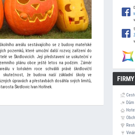
 školního areálu sestávajícího se z budovy mateřské
ehlých pozemků, které umožní další rozvoj zařízení do
elé ve Škrdlovicích. Její představení se uskuteční v
zemního plánu obce ještě le
tos na podzim. Záměr
reálu v loňském roce schválili právě škrdlovičtí
m skutečnost, že budova naší základní školy ve
FIRMY
různých úpravách a přestavbách dosáhla svých limitů,
e starosta Škrdlovic Ivan Hořínek.
Cest
Dům 
Hote
Obc
Rest
Viná