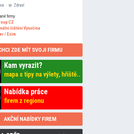
va
Zdraví
ané firmy
roup CZ
nální čištění Vysočina
er / Exim
CHCI ZDE MÍT SVOJI FIRMU
Kam vyrazit?
mapa s tipy na výlety, hřiště..
Nabídka práce
firem z regionu
AKČNÍ NABÍDKY FIREM