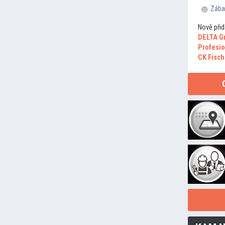
Zába
Nově přid
DELTA G
Profesio
CK Fisch