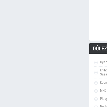
DŮLEŽ
Cykl
Knih
Sáza
Koupa
MHD 
Ples
Poli