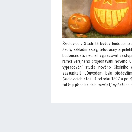
Škrdlovice / Studii tří budov budoucího
školy, základní školy, tělocvičny a přil
budoucnosti, nechali vypracovat zastupit
rámci veřejného projednávání nového ú
vypracování studie nového školního a
zastupitelé. „Důvodem byla předevší
Škrdlovicích s
tojí už od roku 1897 a po 
takže ji již nelze dále rozvíjet,“ vyjádřil s