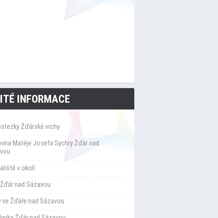
ITÉ INFORMACE
ostezky Žďárské vrchy
ovna Matěje Josefa Sychry Žďár nad
vou
liště v okolí
Žďár nad Sázavou
y ve Žďáře nad Sázavou
klinika Žďár nad Sázavou