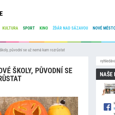
E
KULTURA
SPORT
KINO
ŽĎÁR NAD SÁZAVOU
NOVÉ MĚSTO
 školy, původní se už nemá kam rozrůstat
OVÉ ŠKOLY, PŮVODNÍ SE
NAŠE 
RŮSTAT