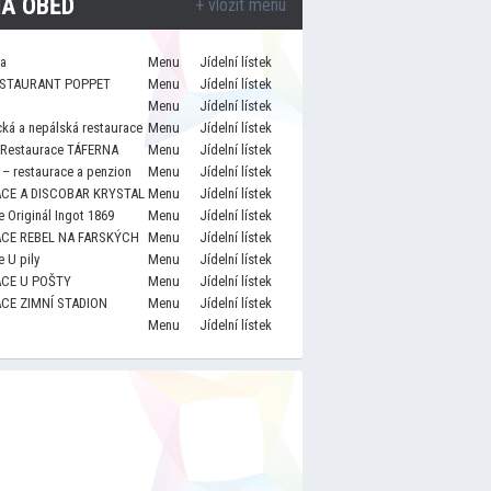
A OBĚD
+ vložit menu
za
Menu
Jídelní lístek
STAURANT POPPET
Menu
Jídelní lístek
Menu
Jídelní lístek
cká a nepálská restaurace
Menu
Jídelní lístek
 Restaurace TÁFERNA
Menu
Jídelní lístek
– restaurace a penzion
Menu
Jídelní lístek
CE A DISCOBAR KRYSTAL
Menu
Jídelní lístek
 Originál Ingot 1869
Menu
Jídelní lístek
CE REBEL NA FARSKÝCH
Menu
Jídelní lístek
 U pily
Menu
Jídelní lístek
CE U POŠTY
Menu
Jídelní lístek
CE ZIMNÍ STADION
Menu
Jídelní lístek
Menu
Jídelní lístek