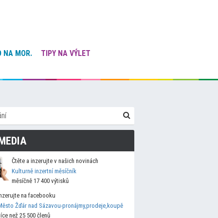
 NA MOR.
TIPY NA VÝLET
MEDIA
Čtěte a inzerujte v našich novinách
Kulturně inzertní měsíčník
měsíčně 17 400 výtisků
Inzerujte na facebooku
Město Žďár nad Sázavou-pronájmy,prodeje,koupě
více než 25 500 členů