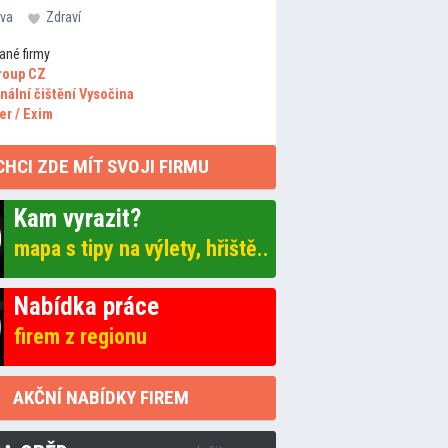
va
Zdraví
ané firmy
roup CZ
nální čištění Vysočina
er / Exim
CHCI ZDE MÍT SVOJI FIRMU
Kam vyrazit?
mapa s tipy na výlety, hřiště..
Nabídka práce
firem z regionu
AKČNÍ NABÍDKY FIREM