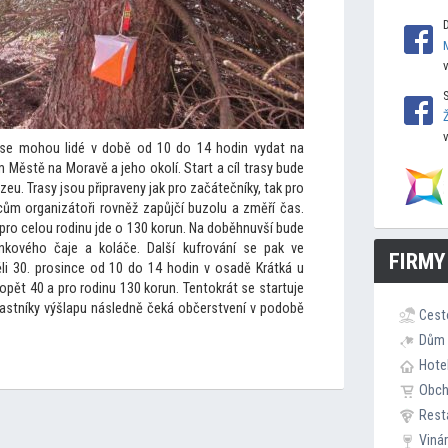
se mohou lidé v době od 10 do 14 hodin vydat na
 Městě na Moravě a jeho okolí. Start a cíl trasy bude
. Trasy jsou připraveny jak pro začátečníky, tak pro
mcům organizá
toři rovněž zapůjčí buzolu a změří čas.
 pro celou rodinu jde o 130 korun. Na doběhnuvší bude
inkového čaje a koláče. Další kufrování se pak ve
FIRMY
ěli 30. prosince od 10 do 14 hodin v osadě Krátká u
opět 40 a pro rodinu 130 korun. Ten
tokrát se startuje
častníky výšlapu následně čeká občerstvení v podobě
Cest
Dům 
Hote
Obc
Rest
Viná