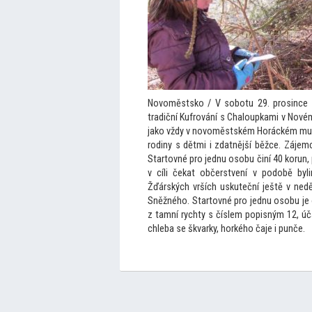
Novoměstsko / V sobotu 29. prosince 
tradiční Kufrování s Chaloupkami v Novém
jako vždy v novoměstském Horáckém muzeu
rodiny s dětmi i zdatnější běžce. Záje
Star
tovné pro jednu osobu činí 40 korun,
v cíli čekat občerstvení v podobě byl
Žďárských vrších uskuteční ještě v ned
Sněžného. Star
tovné pro jednu osobu je 
z tamní rychty s číslem popisným 12, ú
chleba se škvarky, horkého čaje i punče.