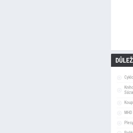
DŮLEŽ
Cykl
Knih
Sáza
Koupa
MHD 
Ples
Poli