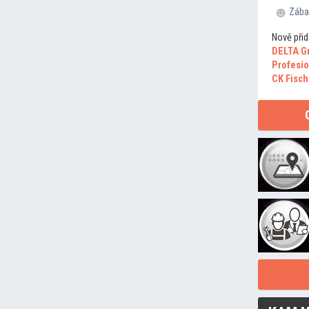
Zába
Nově přid
DELTA G
Profesio
CK Fisch