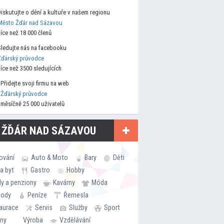
Diskutujte o dění a kultuře v našem regionu
Město Žďár nad Sázavou
více než 18 000 členů
Sledujte nás na facebooku
Žďárský průvodce
více než 3500 sledujících
Přidejte svoji firmu na web
Žďárský průvodce
měsíčně 25 000 uživatelů
 ŽĎÁR NAD SÁZAVOU
ování
Auto & Moto
Bary
Děti
a byt
Gastro
Hobby
ly a penziony
Kavárny
Móda
hody
Peníze
Řemesla
aurace
Servis
Služby
Sport
rny
Výroba
Vzdělávání