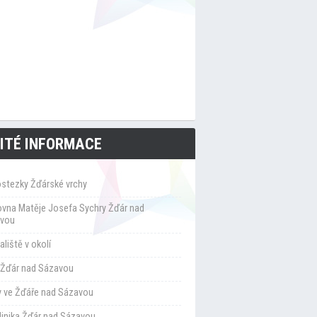
ITÉ INFORMACE
ostezky Žďárské vrchy
ovna Matěje Josefa Sychry Žďár nad
vou
liště v okolí
Žďár nad Sázavou
y ve Žďáře nad Sázavou
klinika Žďár nad Sázavou