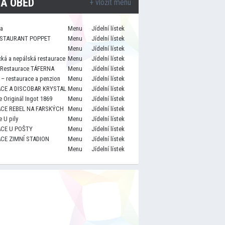
A OBĚD
+ vložit menu
za
Menu
Jídelní lístek
STAURANT POPPET
Menu
Jídelní lístek
Menu
Jídelní lístek
cká a nepálská restaurace
Menu
Jídelní lístek
 Restaurace TÁFERNA
Menu
Jídelní lístek
– restaurace a penzion
Menu
Jídelní lístek
CE A DISCOBAR KRYSTAL
Menu
Jídelní lístek
 Originál Ingot 1869
Menu
Jídelní lístek
CE REBEL NA FARSKÝCH
Menu
Jídelní lístek
 U pily
Menu
Jídelní lístek
CE U POŠTY
Menu
Jídelní lístek
CE ZIMNÍ STADION
Menu
Jídelní lístek
Menu
Jídelní lístek