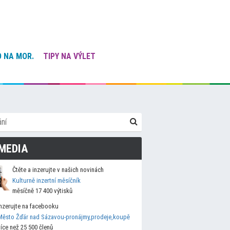
 NA MOR.
TIPY NA VÝLET
MEDIA
Čtěte a inzerujte v našich novinách
Kulturně inzertní měsíčník
měsíčně 17 400 výtisků
Inzerujte na facebooku
Město Žďár nad Sázavou-pronájmy,prodeje,koupě
více než 25 500 členů