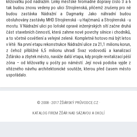
křižovatku pod nádražím. Linky městské hromadné dopravy číslo 3 a 6
tak budou znovu vedeny po ulici Strojírenská, přičemž zrušeny pro ně
budou zastávka Nádražní a Dagmarky. Jako náhradní budou
obsluhovány zastávky MHD Strojírenská - u Hajčmanů a Strojírenská - u
mostu. V Nádražní ulici po loňské opravě inženýrských sítí začne druhá
část stavebních činností, která zahrne nové povrchy silnice i chodníků,
a
to včetně osvětlení a veřejné zeleně. Kompletně ho
tovo má být le
tos
v létě. Na první etapu rekonstrukce Nádražní ulice za 21,1 milionu korun,
z čehož přibližně 6,5 milionu uhradí Svaz vodovodů a kanalizací
Žďársko a zbytek měs
to, naváže další etapa, kdy projde revitalizací pěší
zóna – od křižovatky u pošty po náměstí. Její nová podoba vyjde z
vítězného návrhu architek
tonické soutěže, kterou před časem měs
to
uspořádalo.
© 2008 - 2017 ŽĎÁRSKÝ PRŮVODCE.CZ ·
KATALOG FIREM ŽĎÁR NAD SÁZAVOU A OKOLÍ