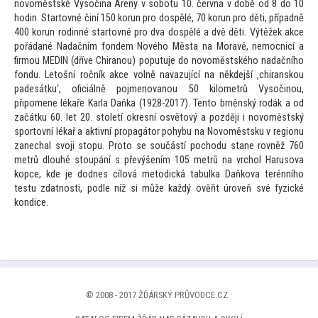
novoměstské Vysočina Areny v sobotu 10. června v době od 8 do 10
hodin. Star
tovné činí 150 korun pro dospělé, 70 korun pro děti, případně
400 korun rodinné star
tovné pro dva dospělé a dvě děti. Výtěžek akce
pořádané Nadačním fondem Nového Města na Moravě, nemocnicí a
firmou MEDIN (dříve Chiranou) poputuje do novoměstského nadačního
fondu. Le
tošní ročník akce volně navazující na někdejší ‚chiranskou
padesátku‘, oficiálně pojmenovanou 50 kilometrů Vysočinou,
připomene lékaře Karla Daňka (1928-2017). Ten
to brněnský rodák a od
začátku 60. let 20. s
toletí okresní osvě
tový a později i novoměstský
spor
tovní lékař a aktivní propagá
tor pohybu na Novoměstsku v regionu
zanechal svoji s
topu. Pro
to se součástí pochodu stane rovněž 760
metrů dlouhé s
toupání s převýšením 105 metrů na vrchol Harusova
kopce, kde je dodnes cílová me
todická tabulka Daňkova terénního
testu zdatnosti, podle níž si může každý ověřit úroveň své fyzické
kondice.
© 2008 - 2017 ŽĎÁRSKÝ PRŮVODCE.CZ ·