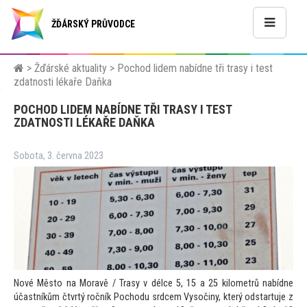
ŽĎÁRSKÝ PRŮVODCE
>
Žďárské aktuality
>
Pochod lidem nabídne tři trasy i test
zdatnosti lékaře Daňka
POCHOD LIDEM NABÍDNE TŘI TRASY I TEST
ZDATNOSTI LÉKAŘE DAŇKA
Sobota, 3. června 2023
Nové Měs
to na Moravě / Trasy v délce 5, 15 a 25 kilometrů nabídne
účastníkům čtvrtý ročník Pochodu srdcem Vysočiny, který odstartuje z