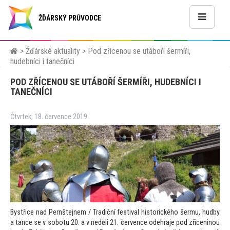
ŽĎÁRSKÝ PRŮVODCE
>
Žďárské aktuality
>
Pod zřícenou se utáboří šermíři,
hudebníci i tanečníci
POD ZŘÍCENOU SE UTÁBOŘÍ ŠERMÍŘI, HUDEBNÍCI I
TANEČNÍCI
Čtvrtek, 18. července 2019
Bystřice nad Pernštejnem / Tradiční festival his
torického šermu, hudby
a tance se v sobotu 20. a v neděli 21. července odehraje pod zříceninou