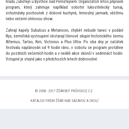
hradu Zubštejn u Bystřice nad Pernštejnem. Organizá
toři le
tos připravili
program, který zahrnuje například sobotní lukostřelecký turnaj,
ochutnávky pochoutek z dobové kuchyně, řemeslný jarmark, věštírnu
nebo večerní ohňovou show.
Zahrají kapely Subulcus a Metanoon, chybět nebude tanec v podání
Nyx, šermířská vys
toupení obstarají členové skupin his
torického šermu
Alternus, Tartas, Kirri, Vic
torius a Plus Ultra. Po oba dny je začátek
festivalu naplánován od 9 hodin ráno, v sobotu se program protáhne
do pozdních večerních hodin a v neděli akce skončí v sedmnáct hodin.
Vstupné je stejně jako v předchozích letech dobrovolné.
© 2008 - 2017 ŽĎÁRSKÝ PRŮVODCE.CZ ·
KATALOG FIREM ŽĎÁR NAD SÁZAVOU A OKOLÍ