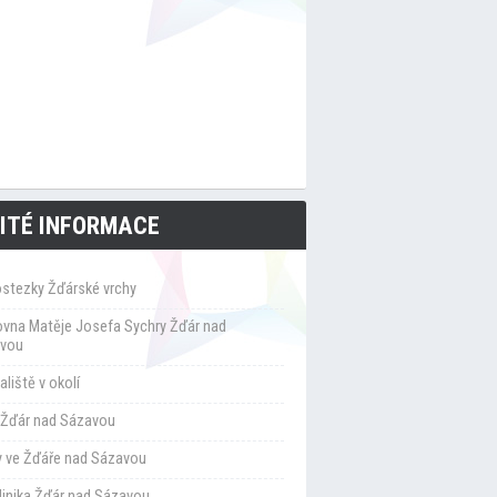
ITÉ INFORMACE
ostezky Žďárské vrchy
ovna Matěje Josefa Sychry Žďár nad
vou
liště v okolí
Žďár nad Sázavou
y ve Žďáře nad Sázavou
klinika Žďár nad Sázavou