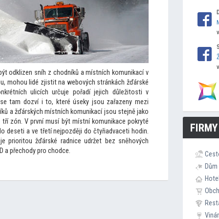
ýt odklizen sníh z chodníků a místních komunikací v
ou, mohou lidé zjistit na webových stránkách žďárské
krétních ulicích určuje pořadí jejich důleži
tosti v
 se tam dozví i
to, které úseky jsou zařazeny mezi
íků a žďárských místních komunikací jsou stejně jako
o tří zón. V první musí být místní komunikace pokryté
FIRMY
 deseti a ve třetí nejpozději do čtyřiadvaceti hodin.
e priori
tou žďárské radnice udržet bez sněhových
D a přechody pro chodce.
Cest
Dům 
Hote
Obc
Rest
Viná