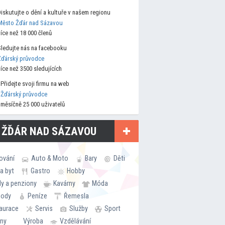
Diskutujte o dění a kultuře v našem regionu
Město Žďár nad Sázavou
více než 18 000 členů
Sledujte nás na facebooku
Žďárský průvodce
více než 3500 sledujících
Přidejte svoji firmu na web
Žďárský průvodce
měsíčně 25 000 uživatelů
 ŽĎÁR NAD SÁZAVOU
ování
Auto & Moto
Bary
Děti
a byt
Gastro
Hobby
ly a penziony
Kavárny
Móda
hody
Peníze
Řemesla
aurace
Servis
Služby
Sport
rny
Výroba
Vzdělávání