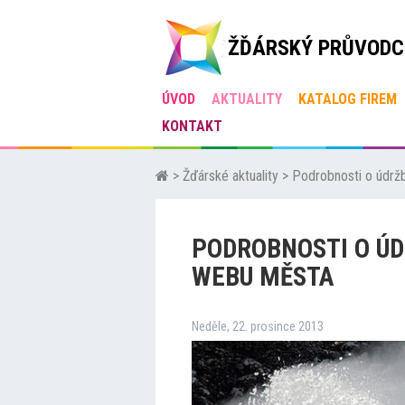
ŽĎÁRSKÝ PRŮVODC
ÚVOD
AKTUALITY
KATALOG FIREM
KONTAKT
>
Žďárské aktuality
>
Podrobnosti o údrž
PODROBNOSTI O ÚD
WEBU MĚSTA
Neděle, 22. prosince 2013