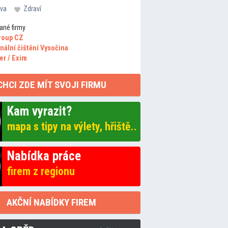
va
Zdraví
ané firmy
roup CZ
nální čištění Vysočina
er / Exim
CHCI ZDE MÍT SVOJI FIRMU
Kam vyrazit?
mapa s tipy na výlety, hřiště..
Nabídka práce
firem z regionu
AKČNÍ NABÍDKY FIREM