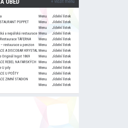
A OBĚD
+ vložit menu
za
Menu
Jídelní lístek
STAURANT POPPET
Menu
Jídelní lístek
Menu
Jídelní lístek
cká a nepálská restaurace
Menu
Jídelní lístek
 Restaurace TÁFERNA
Menu
Jídelní lístek
– restaurace a penzion
Menu
Jídelní lístek
CE A DISCOBAR KRYSTAL
Menu
Jídelní lístek
 Originál Ingot 1869
Menu
Jídelní lístek
CE REBEL NA FARSKÝCH
Menu
Jídelní lístek
 U pily
Menu
Jídelní lístek
CE U POŠTY
Menu
Jídelní lístek
CE ZIMNÍ STADION
Menu
Jídelní lístek
Menu
Jídelní lístek