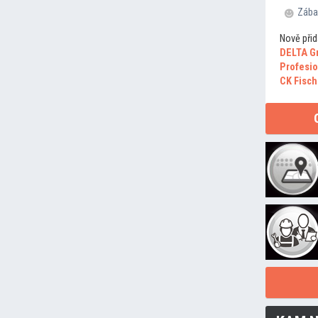
Zába
Nově přid
DELTA G
Profesio
CK Fisch