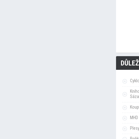
DŮLEŽ
Cykl
Knih
Sáza
Koupa
MHD 
Ples
Poli