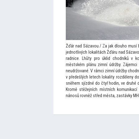
Žďár nad Sázavou / Za jak dlouho musí b
jednotlivých lokalitách Žďáru nad Sázav
radnice. Lhůty pro úklid chodníků v kon
městském plánu zimní údržby. Zájemci
neudržované. V rámci zimní údržby chodn
v předešlých letech lokality rozděleny d
sněhem sjízdné do čtyř hodin, ve druhé do
Kromě stěžejních místních komunikací j
nánosů rovněž střed města, zastávky MH