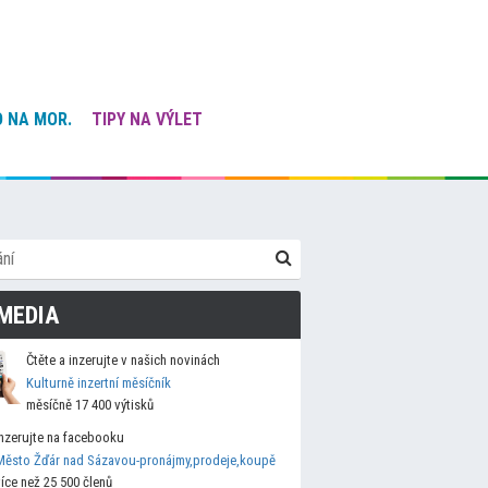
 NA MOR.
TIPY NA VÝLET
MEDIA
Čtěte a inzerujte v našich novinách
Kulturně inzertní měsíčník
měsíčně 17 400 výtisků
Inzerujte na facebooku
Město Žďár nad Sázavou-pronájmy,prodeje,koupě
více než 25 500 členů