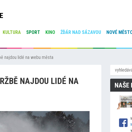
E
KULTURA
SPORT
KINO
ŽĎÁR NAD SÁZAVOU
NOVÉ MĚSTO
bě najdou lidé na webu města
RŽBĚ NAJDOU LIDÉ NA
NAŠE 