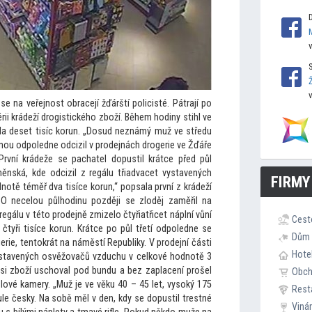
 na veřejnost obracejí žďárští policisté. Pátrají po
ii krádeží drogistického zboží. Během hodiny stihl ve
la deset tisíc korun. „Dosud neznámý muž ve středu
inou odpoledne odcizil v prodejnách drogerie ve Žďáře
rvní krádeže se pachatel dopustil krátce před půl
něnská, kde odcizil z regálu třiadvacet vystavených
FIRMY
notě téměř dva tisíce korun,“ popsala první z krádeží
. O necelou půlhodinu později se zloděj zaměřil na
regálu v té
to prodejně zmizelo čtyřiatřicet náplní vůní
Cest
tyři tisíce korun. Krátce po půl třetí odpoledne se
Dům 
erie, ten
tokrát na náměstí Republiky. V prodejní části
Hote
 vystavených osvěžovačů vzduchu v celkové hodnotě 3
 si zboží uschoval pod bundu a bez zaplacení prošel
Obc
lové kamery. „Muž je ve věku 40 – 45 let, vysoký 175
Rest
ule česky. Na sobě měl v den, kdy se dopustil trestné
Viná