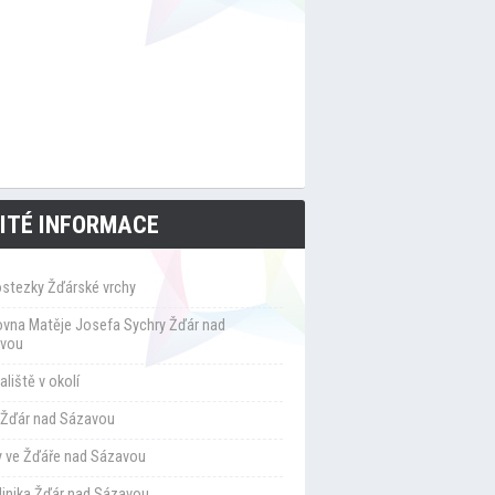
ITÉ INFORMACE
ostezky Žďárské vrchy
ovna Matěje Josefa Sychry Žďár nad
vou
liště v okolí
Žďár nad Sázavou
y ve Žďáře nad Sázavou
klinika Žďár nad Sázavou