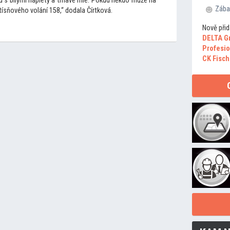
s bílými náplety a tmavé rifle. Pokud někdo muže na
Zába
 tísňového volání 158,“ dodala Čírtková.
Nově přid
DELTA G
Profesio
CK Fisch