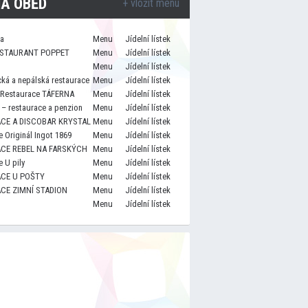
A OBĚD
+ vložit menu
za
Menu
Jídelní lístek
STAURANT POPPET
Menu
Jídelní lístek
Menu
Jídelní lístek
cká a nepálská restaurace
Menu
Jídelní lístek
 Restaurace TÁFERNA
Menu
Jídelní lístek
– restaurace a penzion
Menu
Jídelní lístek
CE A DISCOBAR KRYSTAL
Menu
Jídelní lístek
 Originál Ingot 1869
Menu
Jídelní lístek
CE REBEL NA FARSKÝCH
Menu
Jídelní lístek
 U pily
Menu
Jídelní lístek
CE U POŠTY
Menu
Jídelní lístek
CE ZIMNÍ STADION
Menu
Jídelní lístek
Menu
Jídelní lístek