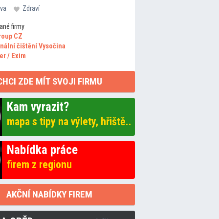
va
Zdraví
ané firmy
roup CZ
nální čištění Vysočina
er / Exim
CHCI ZDE MÍT SVOJI FIRMU
Kam vyrazit?
mapa s tipy na výlety, hřiště..
Nabídka práce
firem z regionu
AKČNÍ NABÍDKY FIREM