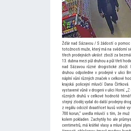
Žďár nad Sázavou / S žádostí o pomoc se
to
tožnosti muže, který má na svědomí sér
třech prodejnách ukrást zboží za bezmá
13. dubna mezi půl druhou a půl třetí hod
nad Sázavou různé drogistické zboží. P
druhou odpoledne v prodejně v ulici Br
náplní vůní různých značek v celkové hod
krajská policejní mluvčí Dana Čírtková
vystavené vůně v drogerii v ulici Horní. „Z 
různých druhů v celkové hodnotě téměř č
stejný zloděj vydal do další prodejny drog
z regálu odcizil dvaatřicet kusů volně
700 korun,“ uvedla mluvčí s tím, že muž
kolem pokladen. Zachytily ho ale průmys
centimetrů, má krátké vlasy a mluví plyn