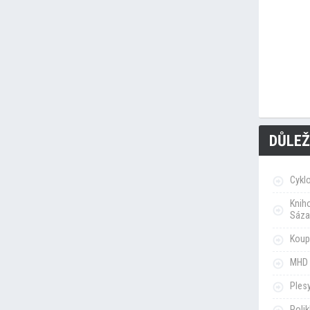
DŮLEŽ
Cykl
Knih
Sáza
Koupa
MHD 
Ples
Poli