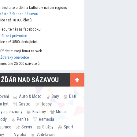
Diskutujte o dění a kultuře v našem regionu
Město Žďár nad Sázavou
více než 18 000 členů
Sledujte nás na facebooku
Žďárský průvodce
více než 3500 sledujících
Přidejte svoji firmu na web
Žďárský průvodce
měsíčně 25 000 uživatelů
 ŽĎÁR NAD SÁZAVOU
ování
Auto & Moto
Bary
Děti
a byt
Gastro
Hobby
ly a penziony
Kavárny
Móda
hody
Peníze
Řemesla
aurace
Servis
Služby
Sport
rny
Výroba
Vzdělávání