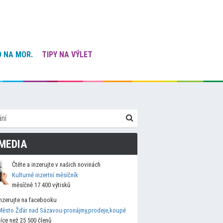
 NA MOR.
TIPY NA VÝLET
MEDIA
Čtěte a inzerujte v našich novinách
Kulturně inzertní měsíčník
měsíčně 17 400 výtisků
Inzerujte na facebooku
Město Žďár nad Sázavou-pronájmy,prodeje,koupě
více než 25 500 členů