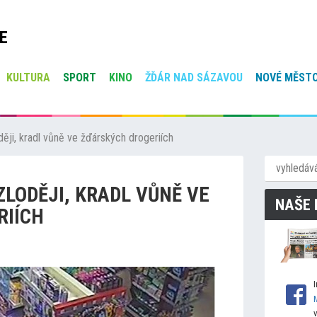
E
KULTURA
SPORT
KINO
ŽĎÁR NAD SÁZAVOU
NOVÉ MĚSTO
ději, kradl vůně ve žďárských drogeriích
ZLODĚJI, KRADL VŮNĚ VE
NAŠE 
RIÍCH