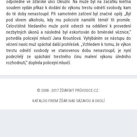
odpoledne ve žďárské ulici Okružní. Na muže byl na začátku května
soudem vydán příkaz k dodání do výkonu trestu odnětí svobody, kam
do té doby nenas
toupil. Při samotném zatčení byl značně opilý. „Byl
pod vlivem alkoholu, kdy mu policisté naměřili téměř tři promile.
Celostátně hledaného muže poté odvezli na oddělení k provedení
nezbytných úkonů a následně byl eskor
tován do brněnské věznice,“
potvrdila policejní mluvčí Jana Kroutilová. Vyhýbáním se nástupu do
vězení navíc muž spáchal další prohřešek. „Vzhledem k
tomu, že výkon
trestu odnětí svobody ve stanovenou dobu nenas
toupil, je nyní
podezřelý ze spáchání trestného činu maření výkonu úředního
rozhodnutí,“ doplnila policejní mluvčí.
© 2008 - 2017 ŽĎÁRSKÝ PRŮVODCE.CZ ·
KATALOG FIREM ŽĎÁR NAD SÁZAVOU A OKOLÍ