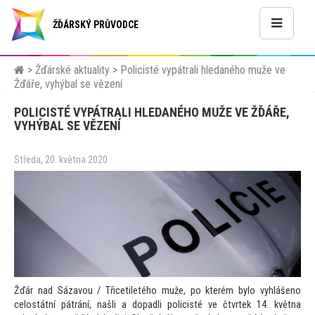
ŽĎÁRSKÝ PRŮVODCE
>
Žďárské aktuality
>
Policisté vypátrali hledaného muže ve
Žďáře, vyhýbal se vězení
POLICISTÉ VYPÁTRALI HLEDANÉHO MUŽE VE ŽĎÁŘE,
VYHÝBAL SE VĚZENÍ
Středa, 20. května 2020
Žďár nad Sázavou / Třicetiletého muže, po kterém bylo vyhlášeno
celostátní pátrání, našli a dopadli policisté ve čtvrtek 14. května