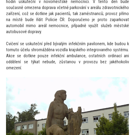
hodin uskuteční v novoměstské nemocnici. V tento den bude
současně omezena doprava včetně parkování v areálu zdravotnického
zařízení, což se dotkne jak pacientů, tak zaměstnanců; provoz přímo
na místě bude řídit Policie ČR. Doporučeno je proto zaparkovat
automobil mimo areál nemocnice, případně využít služeb městské
autobusové dopravy.
Cvičení se uskuteční před bývalým infekčním pavilonem, kde budou k
tomuto účelu shromážděna vozidla krajského integrovaného systému.
Akce se dotkne pouze infekční ambulance, ostatních ordinací ani
oddělení se týkat nebude, zůstanou v provozu bez jakéhokoliv
omezení.