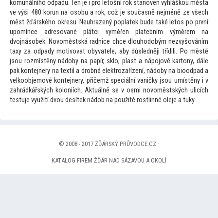
komunálního odpadu. Ten je i pro le
tošní rok stanoven vyhláškou města
ve výši 480 korun na osobu a rok, což je současně nejméně ze všech
měst žďárského okresu. Neuhrazený poplatek bude také le
tos po první
upomínce adresované plátci vyměřen platebním výměrem na
dvojnásobek. Novoměstská radnice chce dlouhodobým nezvyšováním
taxy za odpady motivovat obyvatele, aby důsledněji třídili. Po městě
jsou rozmístěny nádoby na papír, sklo, plast a nápojové kar
tony, dále
pak kontejnery na textil a drobná elektrozařízení, nádoby na bioodpad a
velkoobjemové kontejnery, přičemž speciální vaničky jsou umístěny i v
zahrádkářských koloniích. Aktuálně se v osmi novoměstských ulicích
testuje využití dvou desítek nádob na použité rostlinné oleje a tuky.
© 2008 - 2017 ŽĎÁRSKÝ PRŮVODCE.CZ ·
KATALOG FIREM ŽĎÁR NAD SÁZAVOU A OKOLÍ