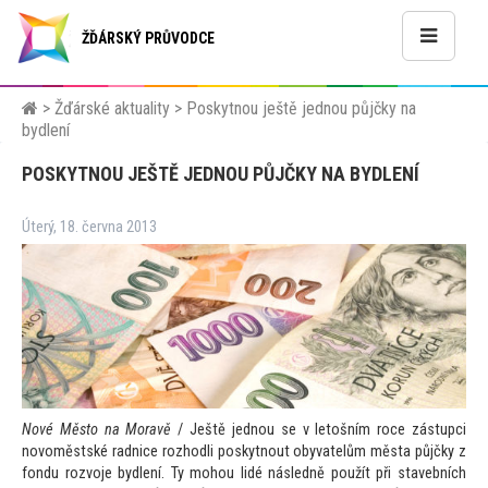
ŽĎÁRSKÝ PRŮVODCE
>
Žďárské aktuality
>
Poskytnou ještě jednou půjčky na
bydlení
POSKYTNOU JEŠTĚ JEDNOU PŮJČKY NA BYDLENÍ
Úterý, 18. června 2013
Nové Měs
to na Moravě
/ Ještě jednou se v le
tošním roce zástupci
novoměstské radnice rozhodli poskytnout obyvatelům města půjčky z
fondu rozvoje bydlení. Ty mohou lidé následně použít při stavebních