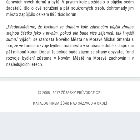
úpravách svých domů a bytů. V prvním kole požádalo o půjčku sedm
žadatelů, šlo o dvě sdružení a pět soukromých osob, dohromady jim
měs
to zapůjčilo celkem 885 tisíc korun.
„
Předpokládáme, že bychom ve druhém kole zájemcům půjčili zhruba
stejnou částku jako v prvním, pokud ale bude více zájemců, tak i vyšší
sumu
,“ vyjádřil se starosta Nového Města na Moravě Michal Šmarda s
tím, že ve fondu rozvoje bydlení má měs
to v současné době k dispozici
pět milionů korun. Dodal, že pokud bude zájem ze strany obyvatel, fond
rozvoje bydlení zůstane v Novém Městě na Moravě zachován i v
následujících letech.
© 2008 - 2017 ŽĎÁRSKÝ PRŮVODCE.CZ ·
KATALOG FIREM ŽĎÁR NAD SÁZAVOU A OKOLÍ