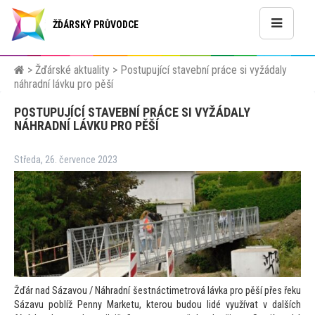
ŽĎÁRSKÝ PRŮVODCE
>
Žďárské aktuality
>
Postupující stavební práce si vyžádaly
náhradní lávku pro pěší
POSTUPUJÍCÍ STAVEBNÍ PRÁCE SI VYŽÁDALY
NÁHRADNÍ LÁVKU PRO PĚŠÍ
Středa, 26. července 2023
Žďár nad Sázavou / Náhradní šestnáctimetrová lávka pro pěší přes řeku
Sázavu poblíž Penny Marketu, kterou budou lidé využívat v dalších