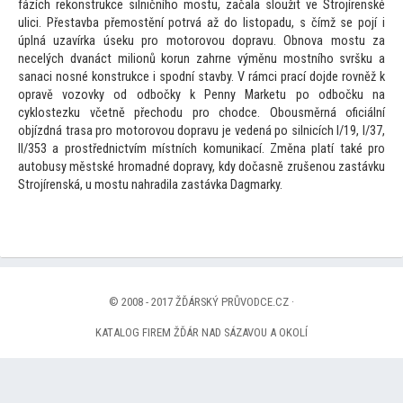
fázích rekonstrukce silničního mostu, začala sloužit ve Strojírenské
ulici. Přestavba přemostění potrvá až do lis
topadu, s čímž se pojí i
úplná uzavírka úseku pro mo
torovou dopravu. Obnova mostu za
necelých dvanáct milionů korun zahrne výměnu mostního svršku a
sanaci nosné konstrukce i spodní stavby. V rámci prací dojde rovněž k
opravě vozovky od odbočky k Penny Marketu po odbočku na
cyklostezku včetně přechodu pro chodce. Obousměrná oficiální
objízdná trasa pro mo
torovou dopravu je vedená po silnicích I/19, I/37,
II/353 a prostřednictvím místních komunikací. Změna platí také pro
au
tobusy městské hromadné dopravy, kdy dočasně zrušenou zastávku
Strojírenská, u mostu nahradila zastávka Dagmarky.
© 2008 - 2017 ŽĎÁRSKÝ PRŮVODCE.CZ ·
KATALOG FIREM ŽĎÁR NAD SÁZAVOU A OKOLÍ