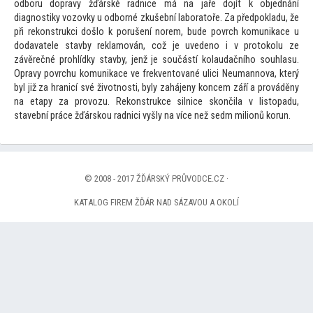
odboru dopravy žďárské radnice má na jaře dojít k objednání
diagnostiky vozovky u odborné zkušební labora
toře. Za předpokladu, že
při rekonstrukci došlo k porušení norem, bude povrch komunikace u
dodavatele stavby reklamován, což je uvedeno i v pro
tokolu ze
závěrečné prohlídky stavby, jenž je součástí kolaudačního souhlasu.
Opravy povrchu komunikace ve frekven
tované ulici Neumannova, který
byl již za hranicí své životnosti, byly zahájeny koncem září a prováděny
na etapy za provozu. Rekonstrukce silnice skončila v lis
topadu,
stavební práce žďárskou radnici vyšly na více než sedm milionů korun.
© 2008 - 2017 ŽĎÁRSKÝ PRŮVODCE.CZ ·
KATALOG FIREM ŽĎÁR NAD SÁZAVOU A OKOLÍ