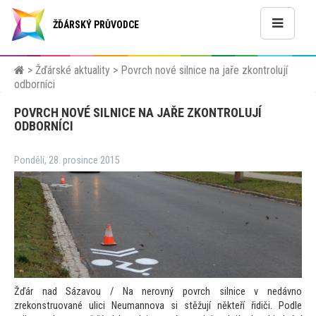
ŽĎÁRSKÝ PRŮVODCE
>
Žďárské aktuality
>
Povrch nové silnice na jaře zkontrolují
odborníci
POVRCH NOVÉ SILNICE NA JAŘE ZKONTROLUJÍ
ODBORNÍCI
Pondělí, 28. prosince 2015
Žďár nad Sázavou / Na nerovný povrch silnice v nedávno
zrekonstruované ulici Neumannova si stěžují někteří řidiči. Podle