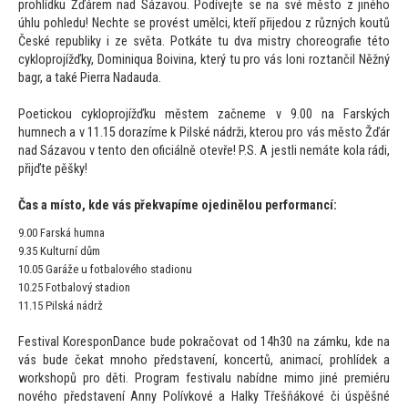
prohlídku Žďárem nad Sázavou. Podívejte se na své měs
to z jiného
úhlu pohledu! Nechte se provést umělci, kteří přijedou z různých koutů
České republiky i ze světa. Potkáte tu dva mistry choreografie té
to
cykloprojížďky, Dominiqua Boivina, který tu pro vás loni roztančil Něžný
bagr, a také Pierra Nadauda.
Poetickou cykloprojížďku městem začneme v 9.00 na Farských
humnech a v 11.15 dorazíme k Pilské nádrži, kterou pro vás měs
to Žďár
nad Sázavou v ten
to den oficiálně otevře! P.S. A jestli nemáte kola rádi,
přijďte pěšky!
Čas a mís
to, kde vás překvapíme ojedinělou performancí:
9.00 Farská humna
9.35 Kulturní dům
10.05 Garáže u fotbalového stadionu
10.25 Fotbalový stadion
11.15 Pilská nádrž
Festival KoresponDance bude pokračovat od 14h30 na zámku, kde na
vás bude čekat mnoho představení, koncertů, animací, prohlídek a
workshopů pro děti. Program festivalu nabídne mimo jiné premiéru
nového představení Anny Polívkové a Halky Třešňákové či úspěšné