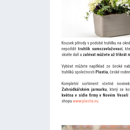
Kousek přírody v podobě truhlíku na okn
nepořídit
truhlík samozavlažovací
, kt
skvěle daří a
zalévat můžete až třikrát 
Vybírat můžete například ze široké na
truhlíků společnosti
Plastia
, české rodinn
Kompletní sortiment včetně novin
Zahrádkářském jarmarku
, který se k
května
v sídle firmy v Novém Veselí
shopu
www.plastia.eu
.