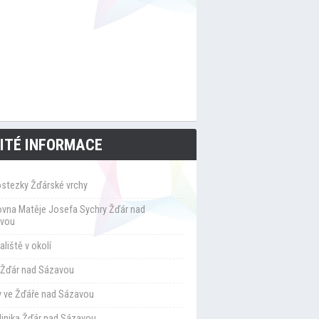
ITÉ INFORMACE
ostezky Žďárské vrchy
ovna Matěje Josefa Sychry Žďár nad
vou
liště v okolí
Žďár nad Sázavou
y ve Žďáře nad Sázavou
klinika Žďár nad Sázavou