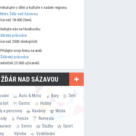
Diskutujte o dění a kultuře v našem regionu
Město Žďár nad Sázavou
více než 18 000 členů
Sledujte nás na facebooku
Žďárský průvodce
více než 3500 sledujících
Přidejte svoji firmu na web
Žďárský průvodce
měsíčně 25 000 uživatelů
 ŽĎÁR NAD SÁZAVOU
ování
Auto & Moto
Bary
Děti
a byt
Gastro
Hobby
ly a penziony
Kavárny
Móda
hody
Peníze
Řemesla
aurace
Servis
Služby
Sport
rny
Výroba
Vzdělávání