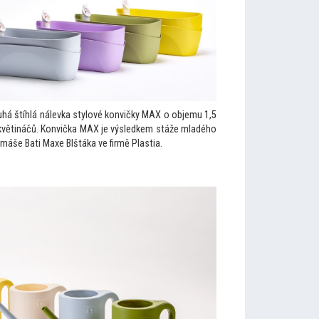
há štíhlá nálevka stylové konvičky MAX o objemu 1,5
ch květináčů. Konvička MAX je výsledkem stáže mladého
máše Bati Maxe Blštáka ve firmě Plastia.