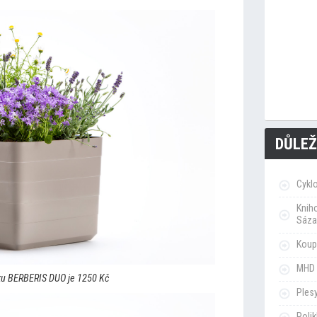
DŮLEŽ
Cykl
Knih
Sáza
Koupa
MHD 
ku BERBERIS DUO je 1250 Kč
Ples
Poli