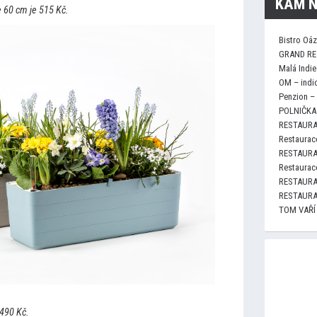
KAM N
 60 cm je 515 Kč.
Bistro Oá
GRAND RE
Malá Indie
OM – indi
Penzion –
POLNIČKA 
RESTAURA
Restaurace
RESTAURA
Restaurace
RESTAURA
RESTAURA
TOM VAŘÍ
490 Kč.