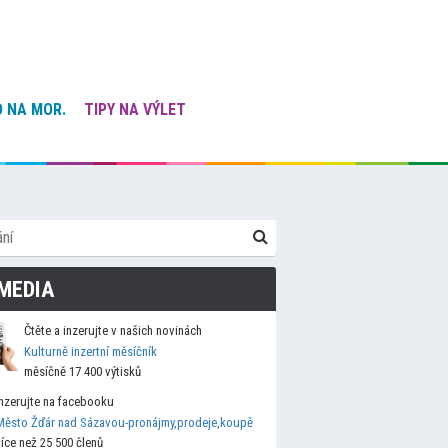
 NA MOR.
TIPY NA VÝLET
MEDIA
Čtěte a inzerujte v našich novinách
Kulturně inzertní měsíčník
měsíčně 17 400 výtisků
Inzerujte na facebooku
Město Žďár nad Sázavou-pronájmy,prodeje,koupě
více než 25 500 členů