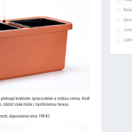
Rela
Sjezd
Zimn
Zubn
překvapí kvalitním zpracováním a nízkou cenou. Hodí
in, zdobit však může i zastřešenou terasu.
tínech, doporučená cena 198 Kč
.