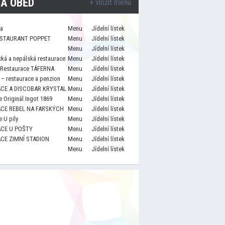
A OBĚD
+ vložit menu
za
Menu
Jídelní lístek
STAURANT POPPET
Menu
Jídelní lístek
Menu
Jídelní lístek
cká a nepálská restaurace
Menu
Jídelní lístek
 Restaurace TÁFERNA
Menu
Jídelní lístek
– restaurace a penzion
Menu
Jídelní lístek
CE A DISCOBAR KRYSTAL
Menu
Jídelní lístek
 Originál Ingot 1869
Menu
Jídelní lístek
CE REBEL NA FARSKÝCH
Menu
Jídelní lístek
 U pily
Menu
Jídelní lístek
CE U POŠTY
Menu
Jídelní lístek
CE ZIMNÍ STADION
Menu
Jídelní lístek
Menu
Jídelní lístek