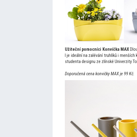
Užiteční pomocníci
Konvička MAX
Dlou
l je ideální na zalévání truhlíků i menší
studenta designu ze zlínské Univerzity To
Doporučená cena konvičky MAX je 99 Kč.