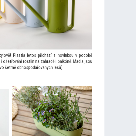
ylově! Plastia le
tos přichází s novinkou v podobě
í i ošetřování rostlin na zahradě i balkóně. Madla jsou
řevo šetrně obhospodařovaných lesů).