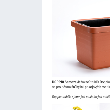
DOPPIO
Samozavlažovací truhlík Doppio 
se pro pěs
tování bylin i pokojových rostl
Doppio truhlík v jemných pastelových ods