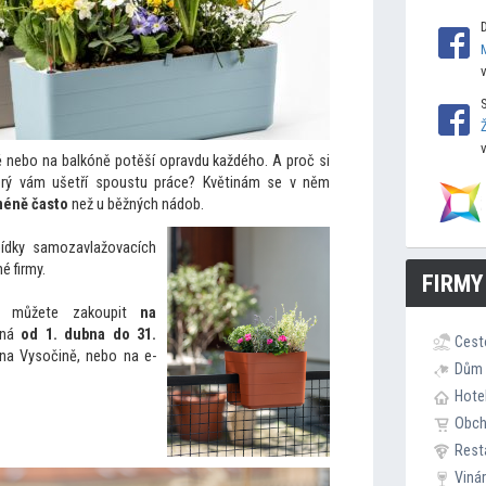
ě nebo na balkóně potěší opravdu každého. A proč si
erý vám ušetří spoustu práce? Květinám se v něm
méně čas
to
než u běžných nádob.
bídky samozavlažovacích
é firmy.
FIRMY
ek můžete zakoupit
na
oná
od
1. dubna do 31.
Cest
na Vysočině, nebo na e-
Dům 
Hote
Obc
Rest
Viná