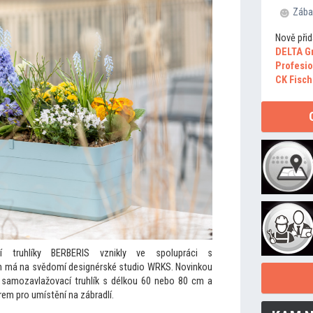
Zába
Nově přid
DELTA G
Profesio
CK Fisch
 truhlíky BERBERIS vznikly ve spolupráci s
ign má na svědomí designérské studio WRKS. Novinkou
ní samozavlažovací truhlík s délkou 60 nebo 80 cm a
rem pro umístění na zábradlí.