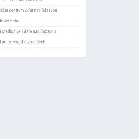
xační centrum Žďár nad Sázavou
ovky v okolí
í stadion ve Žďáře nad Sázavou
í pohotovost o víkendech