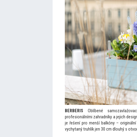
BERBERIS
Oblíbené samozavlažovací
profesionálními zahradníky a jejich des
je řešení pro menší balkóny – originál
vychytaný truhlík jen 30 cm dlouhý s otvo