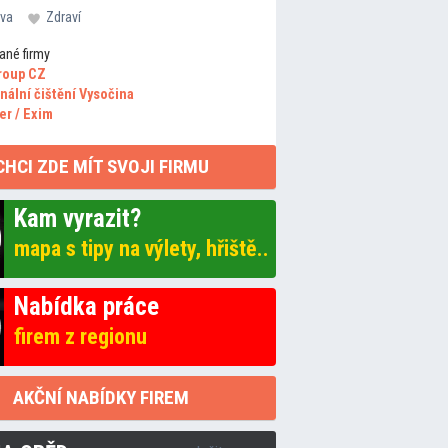
va
Zdraví
ané firmy
roup CZ
nální čištění Vysočina
er / Exim
CHCI ZDE MÍT SVOJI FIRMU
Kam vyrazit?
mapa s tipy na výlety, hřiště..
Nabídka práce
firem z regionu
AKČNÍ NABÍDKY FIREM