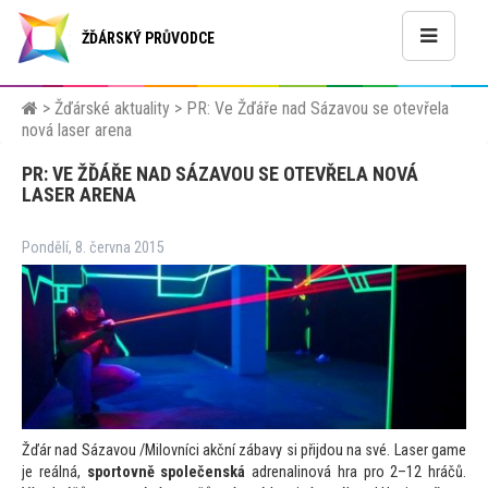
ŽĎÁRSKÝ PRŮVODCE
>
Žďárské aktuality
>
PR: Ve Žďáře nad Sázavou se otevřela
nová laser arena
PR: VE ŽĎÁŘE NAD SÁZAVOU SE OTEVŘELA NOVÁ
LASER ARENA
Pondělí, 8. června 2015
Žďár nad Sázavou /Milovníci akční zábavy si přijdou na své. Laser game
je reálná,
spor
tovně společenská
adrenalinová hra pro 2–12 hráčů.