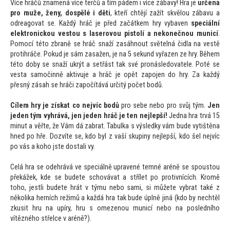
Více hráčů znamená více terčů a tím pádem i více zábavy! Hra je
určena
pro muže, ženy, dospělé i děti
, kteří chtějí zažít skvělou zábavu a
odreagovat se. Každý hráč je před začátkem hry vybaven
speciální
elektronickou ves
tou s laserovou pis
tolí a nekonečnou municí
.
Pomocí té
to zbraně se hráč snaží zasáhnout světelná čidla na vestě
protihráče. Pokud je sám zasažen, je na 5 sekund vyřazen ze hry. Během
té
to doby se snaží ukrýt a setřást tak své pronásledovatele. Poté se
vesta samočinně aktivuje a hráč je opět zapojen do hry. Za každý
přesný zásah se hráči započítává určitý počet bodů.
Cílem hry je získat co nejvíc bodů
pro sebe nebo pro svůj tým.
Jen
jeden tým vyhrává, jen jeden hráč je ten nejlepší!
Jedna hra trvá 15
minut a věřte, že Vám dá zabrat. Tabulka s výsledky vám bude vytištěna
hned po hře. Dozvíte se, kdo byl z vaší skupiny nejlepší, kdo šel nejvíc
po vás a koho jste dostali vy.
Celá hra se odehrává ve speciálně upravené temné aréně se spous
tou
překážek, kde se budete schovávat a střílet po protivnících. Kromě
toho, jestli budete hrát v týmu nebo sami, si můžete vybrat také z
několika herních režimů a každá hra tak bude úplně jiná (kdo by nechtěl
zkusit hru na upíry, hru s omezenou municí nebo na posledního
vítězného střelce v aréně?).