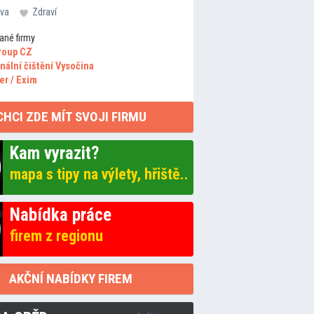
va
Zdraví
ané firmy
roup CZ
nální čištění Vysočina
er / Exim
CHCI ZDE MÍT SVOJI FIRMU
Kam vyrazit?
mapa s tipy na výlety, hřiště..
Nabídka práce
firem z regionu
AKČNÍ NABÍDKY FIREM