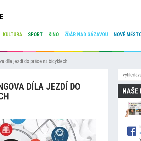
E
KULTURA
SPORT
KINO
ŽĎÁR NAD SÁZAVOU
NOVÉ MĚSTO
va díla jezdí do práce na bicyklech
NGOVA DÍLA JEZDÍ DO
NAŠE 
CH