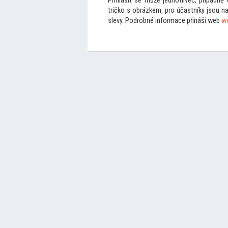
Přihlásit se může jednotlivec, případně
tričko s obrázkem, pro účastníky jsou na
slevy. Podrobné informace přináší web
w