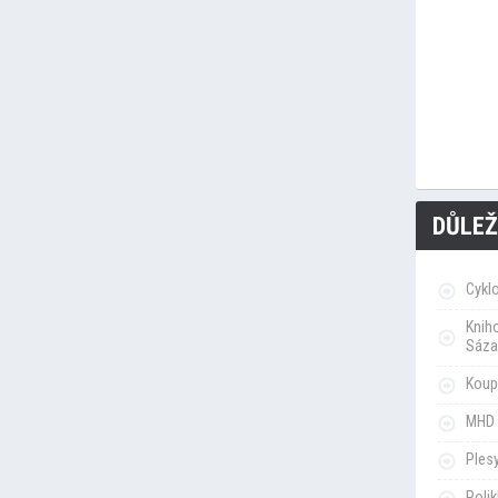
DŮLEŽ
Cykl
Knih
Sáza
Koupa
MHD 
Ples
Poli