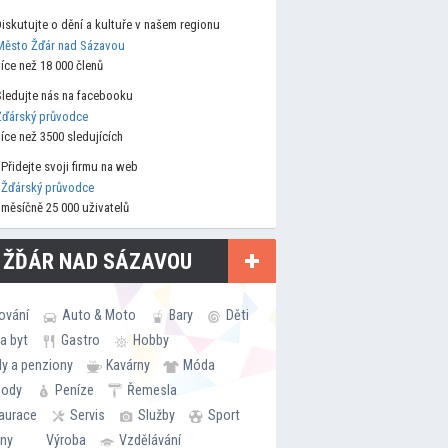
Diskutujte o dění a kultuře v našem regionu
Město Žďár nad Sázavou
více než 18 000 členů
Sledujte nás na facebooku
Žďárský průvodce
více než 3500 sledujících
Přidejte svoji firmu na web
Žďárský průvodce
měsíčně 25 000 uživatelů
 ŽĎÁR NAD SÁZAVOU
ování
Auto & Moto
Bary
Děti
a byt
Gastro
Hobby
ly a penziony
Kavárny
Móda
hody
Peníze
Řemesla
aurace
Servis
Služby
Sport
rny
Výroba
Vzdělávání