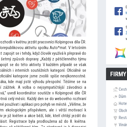
zhodli v květnu jezdit pracovníci Kolpingova díla ČR.
lorepublikovou aktivitu spolku Au
to*mat. V le
tošním
zapojit se i tehdy, když člověk využívá k přepravě do
ý šetrný způsob dopravy. „Každý z pětičlenného týmu
apojit se do té
to aktivity. V každém případě se však
ciálních i interních soutěžních kategorií. Oficiálně se
FIRMY
ficiální kategorie jsme zvolili spíše nevýkonnostně.
ka, kde mají jistě výhodu přespolní. Těšíme se na
í zážitek. A volba o nejsympatičtější závodnici a
Cest
vá,“ uvedl koordiná
tor soutěže v Kolpingově díle ČR
Dům 
otrvá celý měsíc. Každý den se do webového rozhraní
Hote
é používat i aplikaci pro pohyb ve městě. „Věříme, že
m ekologickým příspěvkem, ale i větší motivací k
Obc
je již květen a akce běží, lidé, kteří chtějí jezdit do
Rest
ásit. Registrace byla prodloužena až do 8. května.
Viná