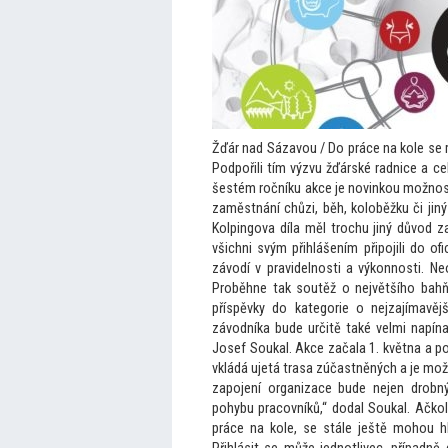
Žďár nad Sázavou / Do práce na kole se ro
Podpořili tím výzvu žďárské radnice a ce
šestém ročníku akce je novinkou možnost 
zaměstnání chůzi, běh, koloběžku či jin
Kolpingova díla měl trochu jiný důvod z
všichni svým přihlášením připojili do ofi
závodí v pravidelnosti a výkonnosti. Neo
Proběhne tak soutěž o největšího bahňá
příspěvky do kategorie o nejzajímavějš
závodníka bude určitě také velmi napína
Josef Soukal. Akce začala 1. května a p
vkládá ujetá trasa zúčastněných a je možn
zapojení organizace bude nejen drobný
pohybu pracovníků,“ dodal Soukal. Ačkoliv 
práce na kole, se stále ještě mohou hl