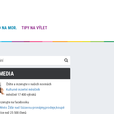
 NA MOR.
TIPY NA VÝLET
MEDIA
Čtěte a inzerujte v našich novinách
Kulturně inzertní měsíčník
měsíčně 17 400 výtisků
Inzerujte na facebooku
Město Žďár nad Sázavou-pronájmy,prodeje,koupě
více než 25 500 členů