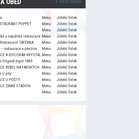
A OBĚD
+ vložit menu
za
Menu
Jídelní lístek
STAURANT POPPET
Menu
Jídelní lístek
Menu
Jídelní lístek
cká a nepálská restaurace
Menu
Jídelní lístek
 Restaurace TÁFERNA
Menu
Jídelní lístek
– restaurace a penzion
Menu
Jídelní lístek
CE A DISCOBAR KRYSTAL
Menu
Jídelní lístek
 Originál Ingot 1869
Menu
Jídelní lístek
CE REBEL NA FARSKÝCH
Menu
Jídelní lístek
 U pily
Menu
Jídelní lístek
CE U POŠTY
Menu
Jídelní lístek
CE ZIMNÍ STADION
Menu
Jídelní lístek
Menu
Jídelní lístek