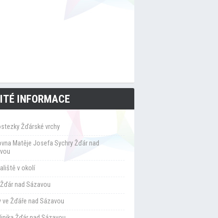
ITÉ INFORMACE
ostezky Žďárské vrchy
ovna Matěje Josefa Sychry Žďár nad
vou
liště v okolí
Žďár nad Sázavou
y ve Žďáře nad Sázavou
klinika Žďár nad Sázavou