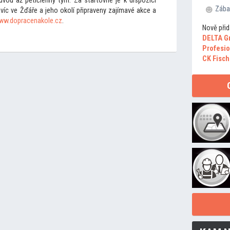
 dvou až pětičlenný tým. Za star
tovné je k dispozici
Zába
víc ve Žďáře a jeho okolí připraveny zajímavé akce a
ww.dopracenakole.cz
.
Nově přid
DELTA G
Profesio
CK Fisch