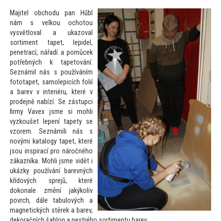
Majitel obchodu pan Hűbl
nám s velkou ocho
tou
vysvětloval a ukazoval
sortiment tapet, lepidel,
penetrací, nářadí a pomůcek
potřebných k tape
tování.
Seznámil nás s používáním
fo
totapet, samolepicích folií
a barev v interiéru, které v
prodejně nabízí. Se zástupci
firmy Vavex jsme si mohli
vyzkoušet lepení tapety se
vzorem. Seznámili nás s
novými katalogy tapet, které
jsou inspirací pro náročného
zákazníka. Mohli jsme vidět i
ukázky používání barevných
křídových sprejů, které
dokonale změní jakýkoliv
povrch, dále tabulových a
magnetických stěrek a barev,
dekoračních šablon a pestrého sortimentu barev.