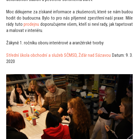
Moc děkujeme za získané informace a zkušenosti, které se nám budou
hodit do budoucna. Bylo
to pro nás příjemné zpestření naší praxe. Mile
rády tu
to
prodejnu
doporučujeme všem, kteří si neví rady, jak tape
tovat
a malovat v interiéru.
Žákyně 1. ročníku oboru interiérové a aranžérské tvorby
Střední škola obchodní a služeb SČMSD, Žďár nad Sázavou
Datum: 9. 3.
2020