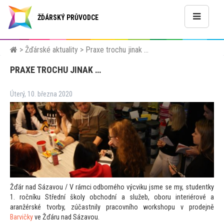
ŽĎÁRSKÝ PRŮVODCE
>
Žďárské aktuality
>
Praxe trochu jinak …
PRAXE TROCHU JINAK …
Úterý, 10. března 2020
Žďár nad Sázavou / V rámci odborného výcviku jsme se my, studentky
1. ročníku Střední školy obchodní a služeb, oboru interiérové a
aranžérské tvorby, zúčastnily pracovního workshopu v prodejně
Barvičky
ve Žďáru nad Sázavou.