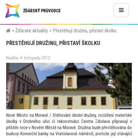
ŽĎÁRSKÝ PRŮVODCE
>
Žďárské aktuality
>
Přestěhují družinu, přistaví školku
PŘESTĚHUJÍ DRUŽINU, PŘISTAVÍ ŠKOLKU
Neděle, 4. listopadu 2012
Nové Měs
to na Moravě / Stěhování školní družiny, rozšíření mateřské
školky v Drobného ulici či rekonstrukci Centra Zdislava připravují v
příštím roce v Novém Městě na Moravě. Družina bude přestěhována do
budovy Komerční banky na Vratislavově náměstí, pro
tože její stávající