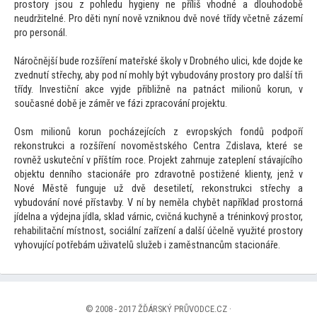
pros
tory jsou z pohledu hygieny ne příliš vhodné a dlouhodobě
neudržitelné. Pro děti nyní nově vzniknou dvě nové třídy včetně zázemí
pro personál.
Náročnější bude rozšíření mateřské školy v Drobného ulici, kde dojde ke
zvednutí střechy, aby pod ní mohly být vybudovány pros
tory pro další tři
třídy. Investiční akce vyjde přibližně na patnáct milionů korun, v
současné době je záměr ve fázi zpracování projektu.
Osm milionů korun pocházejících z evropských fondů podpoří
rekonstrukci a rozšíření novoměstského Centra Zdislava, které se
rovněž uskuteční v příštím roce. Projekt zahrnuje zateplení stávajícího
objektu denního stacionáře pro zdravotně postižené klienty, jenž v
Nové Městě funguje už dvě desetiletí, rekonstrukci střechy a
vybudování nové přístavby. V ní by neměla chybět například pros
torná
jídelna a výdejna jídla, sklad várnic, cvičná kuchyně a tréninkový pros
tor,
rehabilitační místnost, sociální zařízení a další účelně využité pros
tory
vyhovující potřebám uživatelů služeb i zaměstnancům stacionáře.
© 2008 - 2017 ŽĎÁRSKÝ PRŮVODCE.CZ ·