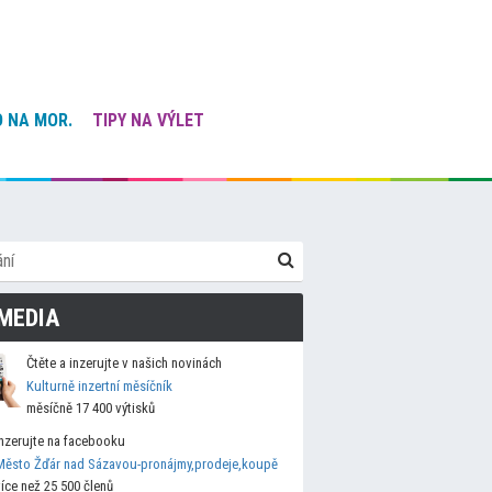
 NA MOR.
TIPY NA VÝLET
MEDIA
Čtěte a inzerujte v našich novinách
Kulturně inzertní měsíčník
měsíčně 17 400 výtisků
Inzerujte na facebooku
Město Žďár nad Sázavou-pronájmy,prodeje,koupě
více než 25 500 členů