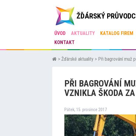
ŽĎÁRSKÝ PRŮVODC
ÚVOD
AKTUALITY
KATALOG FIREM
KONTAKT
>
Žďárské aktuality
>
Při bagrování muž po
PŘI BAGROVÁNÍ MU
VZNIKLA ŠKODA ZA 
Pátek, 15. prosince 2017