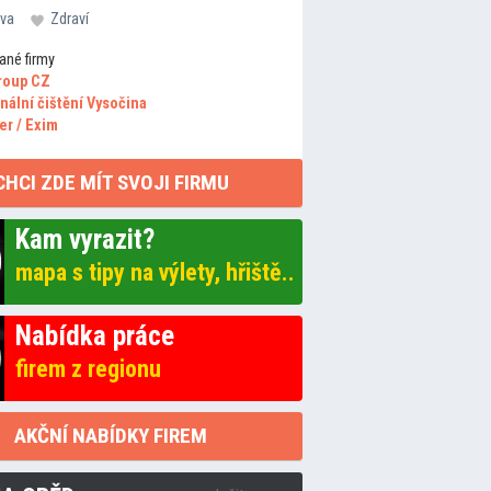
va
Zdraví
ané firmy
roup CZ
nální čištění Vysočina
er / Exim
CHCI ZDE MÍT SVOJI FIRMU
Kam vyrazit?
mapa s tipy na výlety, hřiště..
Nabídka práce
firem z regionu
AKČNÍ NABÍDKY FIREM