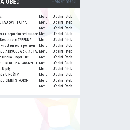
A OBĚD
+ vložit menu
za
Menu
Jídelní lístek
STAURANT POPPET
Menu
Jídelní lístek
Menu
Jídelní lístek
cká a nepálská restaurace
Menu
Jídelní lístek
 Restaurace TÁFERNA
Menu
Jídelní lístek
– restaurace a penzion
Menu
Jídelní lístek
CE A DISCOBAR KRYSTAL
Menu
Jídelní lístek
 Originál Ingot 1869
Menu
Jídelní lístek
CE REBEL NA FARSKÝCH
Menu
Jídelní lístek
 U pily
Menu
Jídelní lístek
CE U POŠTY
Menu
Jídelní lístek
CE ZIMNÍ STADION
Menu
Jídelní lístek
Menu
Jídelní lístek