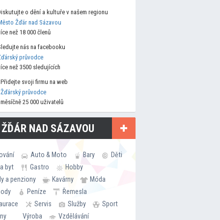
Diskutujte o dění a kultuře v našem regionu
Město Žďár nad Sázavou
více než 18 000 členů
Sledujte nás na facebooku
Žďárský průvodce
více než 3500 sledujících
Přidejte svoji firmu na web
Žďárský průvodce
měsíčně 25 000 uživatelů
 ŽĎÁR NAD SÁZAVOU
ování
Auto & Moto
Bary
Děti
a byt
Gastro
Hobby
ly a penziony
Kavárny
Móda
hody
Peníze
Řemesla
aurace
Servis
Služby
Sport
rny
Výroba
Vzdělávání