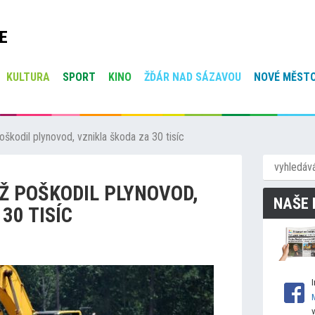
E
KULTURA
SPORT
KINO
ŽĎÁR NAD SÁZAVOU
NOVÉ MĚSTO
škodil plynovod, vznikla škoda za 30 tisíc
Ž POŠKODIL PLYNOVOD,
NAŠE 
30 TISÍC