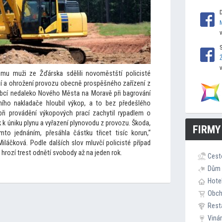
tému muži ze Žďárska sdělili novoměstští policisté
í a ohrožení provozu obecně prospěšného zařízení z
obcí nedaleko Nového Města na Moravě při bagrování
ního nakladače hloubil výkop, a
to bez předešlého
ři provádění výkopových prací zachytil rypadlem o
ak k úniku plynu a vyřazení plynovodu z provozu. Škoda,
FIRMY
ím
to jednáním, přesáhla částku třicet tisíc korun,“
Miláčková. Podle dalších slov mluvčí policisté případ
 hrozí trest odnětí svobody až na jeden rok.
Cest
Dům 
Hote
Obc
Rest
Viná