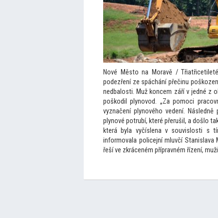
Nové Měs
to na Moravě / Třiatřicetile
podezření ze spáchání přečinu poškozen
nedbalosti. Muž koncem září v jedné z 
poškodil plynovod. „Za pomoci pracov
vyznačení plynového vedení. Následně p
plynové potrubí, které přerušil, a došlo t
která byla vyčíslena v souvislosti s t
informovala policejní mluvčí Stanislava 
řeší ve zkráceném přípravném řízení, muži