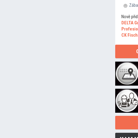
Zába
Nově přid
DELTA G
Profesio
CK Fisch