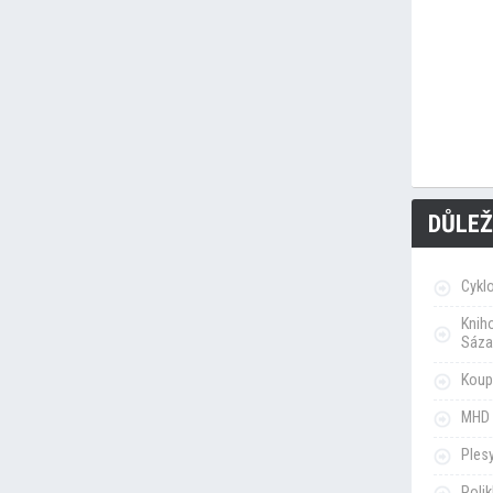
DŮLEŽ
Cykl
Knih
Sáza
Koupa
MHD 
Ples
Poli