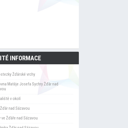
ITÉ INFORMACE
ostezky Žďárské vrchy
ovna Matěje Josefa Sychry Žďár nad
vou
liště v okolí
Žďár nad Sázavou
y ve Žďáře nad Sázavou
klinika Žďár nad Sázavou