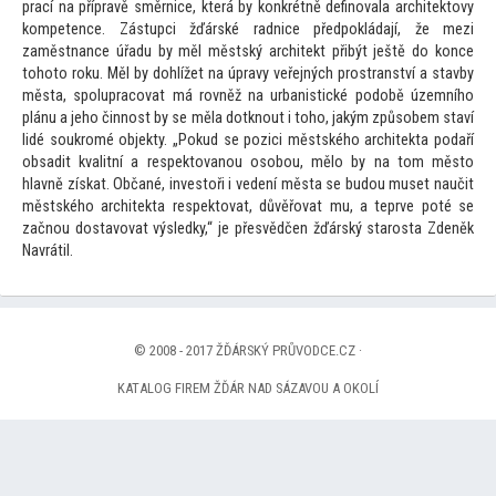
prací na přípravě směrnice, která by konkrétně definovala architek
tovy
kompetence. Zástupci žďárské radnice předpokládají, že mezi
zaměstnance úřadu by měl městský architekt přibýt ještě do konce
toho
to roku. Měl by dohlížet na úpravy veřejných prostranství a stavby
města, spolupracovat má rovněž na urbanistické podobě územního
plánu a jeho činnost by se měla dotknout i
toho, jakým způsobem staví
lidé soukromé objekty. „Pokud se pozici městského architekta podaří
obsadit kvalitní a respek
tovanou osobou, mělo by na
tom měs
to
hlavně získat. Občané, inves
toři i vedení města se budou muset naučit
městského architekta respek
tovat, důvěřovat mu, a teprve poté se
začnou dostavovat výsledky,“ je přesvědčen žďárský starosta Zdeněk
Navrátil.
© 2008 - 2017 ŽĎÁRSKÝ PRŮVODCE.CZ ·
KATALOG FIREM ŽĎÁR NAD SÁZAVOU A OKOLÍ