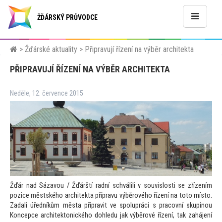
ŽĎÁRSKÝ PRŮVODCE
>
Žďárské aktuality
>
Připravují řízení na výběr architekta
PŘIPRAVUJÍ ŘÍZENÍ NA VÝBĚR ARCHITEKTA
Neděle, 12. července 2015
Žďár nad Sázavou / Žďárští radní schválili v souvislosti se zřízením
pozice městského architekta přípravu výběrového řízení na
to
to mís
to.
Zadali úředníkům města připravit ve spolupráci s pracovní skupinou
Koncepce architek
tonického dohledu jak výběrové řízení, tak zahájení